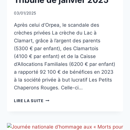
Tribune de janvier 2025
CLASSÉ
Par
03/01/2025
CCadminWP
Après celui d’Orpea, le scandale des
crèches privées La crèche du Lac à
Clamart, grâce à l’argent des parents
(5300 € par enfant), des Clamartois
(4100 € par enfant) et de la Caisse
d’Allocations Familiales (6200 € par enfant)
a rapporté 92 100 € de bénéfices en 2023
à la société privée à but lucratif Les Petits
Chaperons Rouges. Celle-ci…
TRIBUNE
LIRE LA SUITE
DE
JANVIER
2025