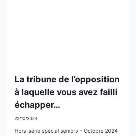
NON
La tribune de l’opposition
CLASSÉ
à laquelle vous avez failli
échapper…
Par
22/10/2024
CCadminWP
Hors-série spécial seniors – Octobre 2024