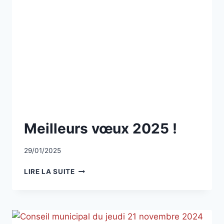
NON
Meilleurs vœux 2025 !
CLASSÉ
Par
29/01/2025
CCadminWP
MEILLEURS
LIRE LA SUITE
VŒUX
2025
!