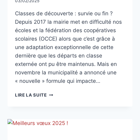
Par
03/02/2025
CCadminWP
Classes de découverte : survie ou fin ?
Depuis 2017 la mairie met en difficulté nos
écoles et la fédération des coopératives
scolaires (OCCE) alors que c’est grâce à
une adaptation exceptionnelle de cette
dernière que les départs en classe
externée ont pu être maintenus. Mais en
novembre la municipalité a annoncé une
« nouvelle » formule qui impacte…
TRIBUNE
LIRE LA SUITE
DE
FÉVRIER
2025