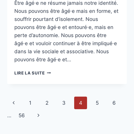
Être âgé∙e ne résume jamais notre identité.
Nous pouvons être âgé∙e mais en forme, et
souffrir pourtant d’isolement. Nous
pouvons être âgé∙e et entouré∙e, mais en
perte d’autonomie. Nous pouvons être
âgé∙e et vouloir continuer à être impliqué∙e
dans la vie sociale et associative. Nous
pouvons être âgé∙e et…
LA
LIRE LA SUITE
TRIBUNE
DE
L’OPPOSITION
À
Navigation
Page
1
2
3
4
5
6
LAQUELLE
VOUS
de
précédente
Page
…
56
AVEZ
FAILLI
page
suivante
ÉCHAPPER…