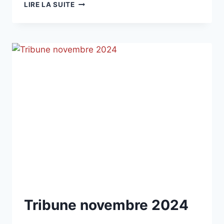
COMMÉMORATION
LIRE LA SUITE
DU
106ÈME
ANNIVERSAIRE
DE
L’ARMISTICE
DE
1918
NON
Tribune novembre 2024
CLASSÉ