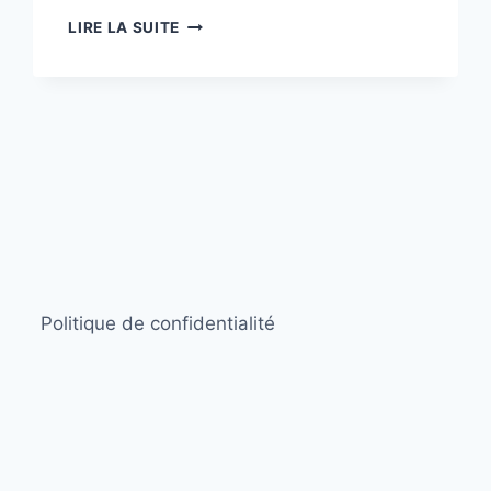
AU
LIRE LA SUITE
CONSEIL
MUNICIPAL
DU
30
MARS
2014
Politique de confidentialité