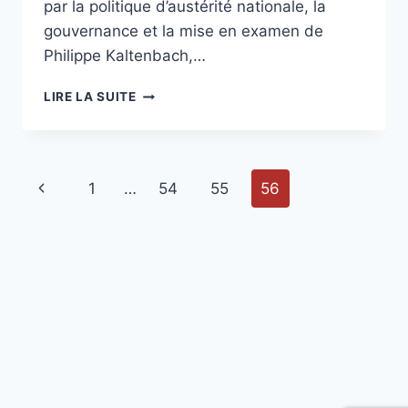
par la politique d’austérité nationale, la
gouvernance et la mise en examen de
Philippe Kaltenbach,…
AU
LIRE LA SUITE
CONSEIL
MUNICIPAL
DU
30
Navigation
Page
1
…
54
55
56
MARS
2014
de
précédente
page