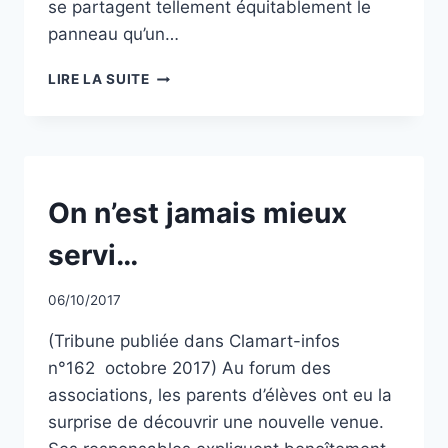
se partagent tellement équitablement le
panneau qu’un…
IL
LIRE LA SUITE
FAUT
LE
VOIR
POUR
LE
CROIRE…
NON
On n’est jamais mieux
CLASSÉ
servi…
Par
06/10/2017
CCadminWP
(Tribune publiée dans Clamart-infos
n°162 octobre 2017) Au forum des
associations, les parents d’élèves ont eu la
surprise de découvrir une nouvelle venue.