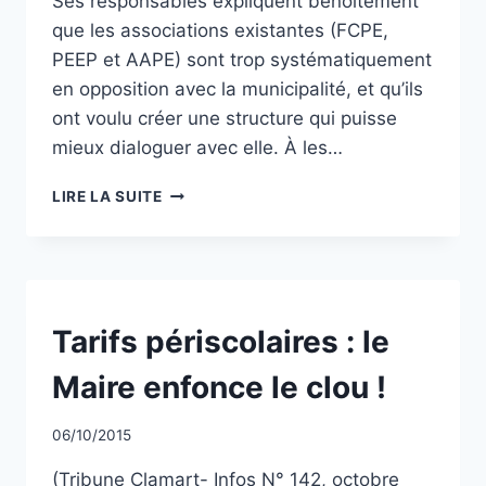
Ses responsables expliquent benoîtement
que les associations existantes (FCPE,
PEEP et AAPE) sont trop systématiquement
en opposition avec la municipalité, et qu’ils
ont voulu créer une structure qui puisse
mieux dialoguer avec elle. À les…
ON
LIRE LA SUITE
N’EST
JAMAIS
MIEUX
SERVI…
NON
Tarifs périscolaires : le
CLASSÉ
Maire enfonce le clou !
Par
06/10/2015
CCadminWP
(Tribune Clamart- Infos N° 142, octobre