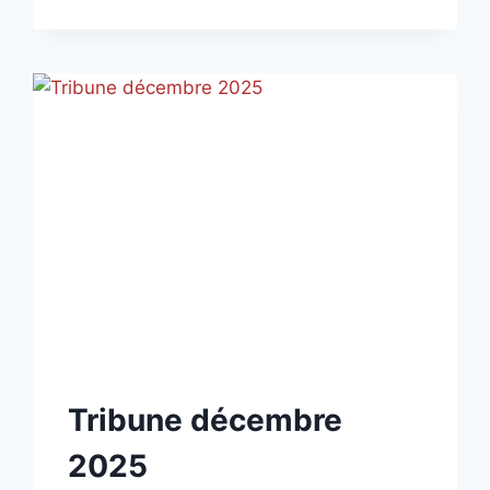
2026
NON
Tribune décembre
CLASSÉ
2025