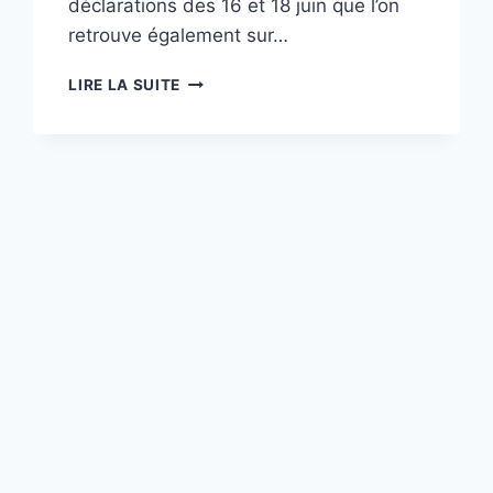
déclarations des 16 et 18 juin que l’on
retrouve également sur…
SEPTEMBRE
LIRE LA SUITE
2025 :
UN
POINT
SUR
LE
PROJET
DE
PROLONGEMENT
DU
T10