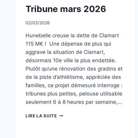
NON
Tribune mars 2026
CLASSÉ
Par
02/03/2026
CCadminWP
Hunebelle creuse la dette de Clamart
115 M€ ! Une dépense de plus qui
aggrave la situation de Clamart,
désormais 10e ville la plus endettée.
Plutôt qu’une rénovation des gradins et
de la piste d’athlétisme, appréciée des
familles, ce projet démesuré interroge :
tribunes plus petites, pelouse utilisable
seulement 6 à 8 heures par semaine,…
TRIBUNE
LIRE LA SUITE
MARS
2026