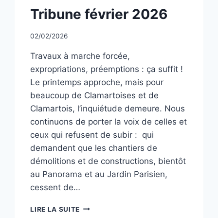
NON
Tribune février 2026
CLASSÉ
Par
02/02/2026
CCadminWP
Travaux à marche forcée,
expropriations, préemptions : ça suffit !
Le printemps approche, mais pour
beaucoup de Clamartoises et de
Clamartois, l’inquiétude demeure. Nous
continuons de porter la voix de celles et
ceux qui refusent de subir : qui
demandent que les chantiers de
démolitions et de constructions, bientôt
au Panorama et au Jardin Parisien,
cessent de…
TRIBUNE
LIRE LA SUITE
FÉVRIER