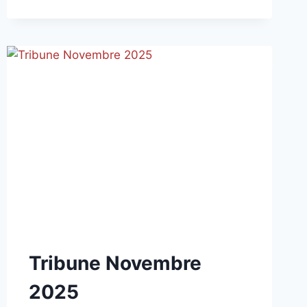
2026
NON
Tribune Novembre
CLASSÉ
2025