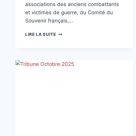
associations des anciens combattants
et victimes de guerre, du Comité du
Souvenir français,…
JOURNÉE
LIRE LA SUITE
NATIONALE
D’HOMMAGE
AUX
« MORTS
POUR
LA
FRANCE »
PENDANT
LA
GUERRE
D’ALGÉRIE
ET
LES
COMBATS
DU
MAROC