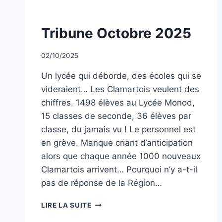
ET
DE
NON
Tribune Octobre 2025
LA
CLASSÉ
TUNISIE
Par
02/10/2025
CCadminWP
Un lycée qui déborde, des écoles qui se
videraient… Les Clamartois veulent des
chiffres. 1498 élèves au Lycée Monod,
15 classes de seconde, 36 élèves par
classe, du jamais vu ! Le personnel est
en grève. Manque criant d’anticipation
alors que chaque année 1000 nouveaux
Clamartois arrivent… Pourquoi n’y a-t-il
pas de réponse de la Région…
TRIBUNE
LIRE LA SUITE
OCTOBRE