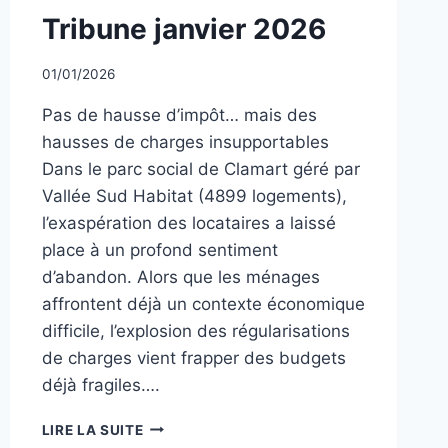
NON
Tribune janvier 2026
CLASSÉ
Par
01/01/2026
CCadminWP
Pas de hausse d’impôt… mais des
hausses de charges insupportables
Dans le parc social de Clamart géré par
Vallée Sud Habitat (4899 logements),
l’exaspération des locataires a laissé
place à un profond sentiment
d’abandon. Alors que les ménages
affrontent déjà un contexte économique
difficile, l’explosion des régularisations
de charges vient frapper des budgets
déjà fragiles….
TRIBUNE
LIRE LA SUITE
JANVIER