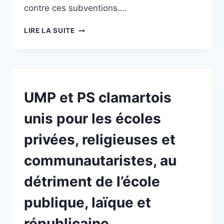
contre ces subventions….
DÉFENDRE
LIRE LA SUITE
L’ÉCOLE
DE
LA
RÉPUBLIQUE
ET
LE
NON
UMP et PS clamartois
CLASSÉ
RESPECT
DE
unis pour les écoles
TOUTES
LES
privées, religieuses et
CULTURES
!
communautaristes, au
détriment de l’école
publique, laïque et
républicaine