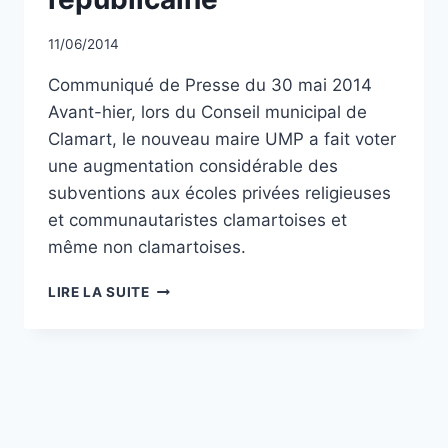
Par
11/06/2014
CCadminWP
Communiqué de Presse du 30 mai 2014
Avant-hier, lors du Conseil municipal de
Clamart, le nouveau maire UMP a fait voter
une augmentation considérable des
subventions aux écoles privées religieuses
et communautaristes clamartoises et
même non clamartoises.
UMP
LIRE LA SUITE
ET
PS
CLAMARTOIS
UNIS
POUR
LES
ÉCOLES