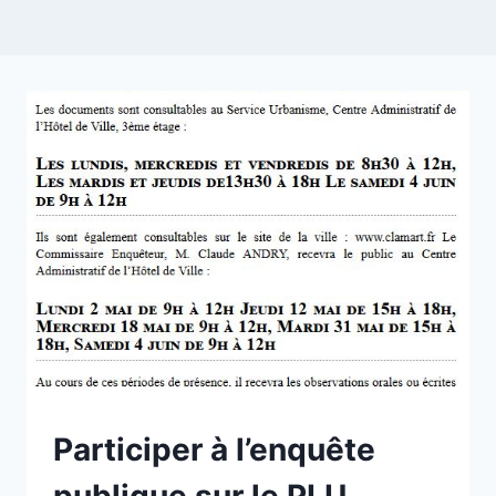
NON
Participer à l’enquête
CLASSÉ
publique sur le PLU