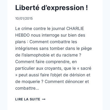
NON
Liberté d’expression !
CLASSÉ
Par
10/01/2015
CCadminWP
Le crime contre le journal CHARLIE
HEBDO nous interroge sur bien des
plans : Comment combattre les
intégrismes sans tomber dans le piège
de l’islamophobie et du racisme ?
Comment faire comprendre, en
particulier aux croyants, que le « sacré
» peut aussi faire l’objet de dérision et
de moquerie ? Comment dénoncer et
combattre…
LIBERTÉ
LIRE LA SUITE
D’EXPRESSION
!