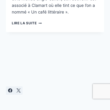
associé à Clamart où elle tint ce que l’on a
nommé « Un café littéraire ».
CLAMART
LIRE LA SUITE
FACE
À
PAULETTE
NARDAL
ET
SON
«
SALON
LITTÉRAIRE
»
Politique de confidentialité