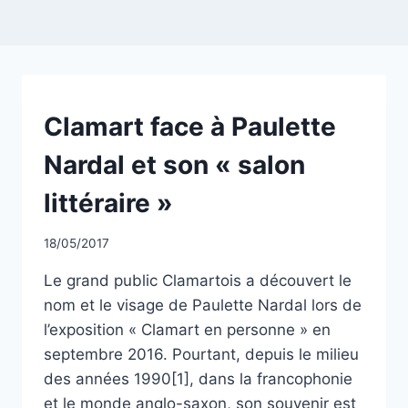
NON
Clamart face à Paulette
CLASSÉ
Nardal et son « salon
littéraire »
Par
18/05/2017
CCadminWP
Le grand public Clamartois a découvert le
nom et le visage de Paulette Nardal lors de
l’exposition « Clamart en personne » en
septembre 2016. Pourtant, depuis le milieu
des années 1990[1], dans la francophonie
et le monde anglo-saxon, son souvenir est