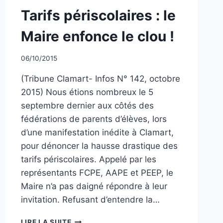
NON
Tarifs périscolaires : le
CLASSÉ
Maire enfonce le clou !
Par
06/10/2015
CCadminWP
(Tribune Clamart- Infos N° 142, octobre
2015) Nous étions nombreux le 5
septembre dernier aux côtés des
fédérations de parents d’élèves, lors
d’une manifestation inédite à Clamart,
pour dénoncer la hausse drastique des
tarifs périscolaires. Appelé par les
représentants FCPE, AAPE et PEEP, le
Maire n’a pas daigné répondre à leur
invitation. Refusant d’entendre la…
TARIFS
LIRE LA SUITE