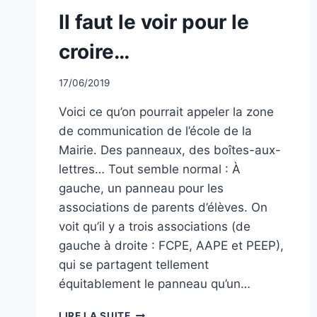
NON
Il faut le voir pour le
CLASSÉ
croire…
Par
17/06/2019
CCadminWP
Voici ce qu’on pourrait appeler la zone
de communication de l’école de la
Mairie. Des panneaux, des boîtes-aux-
lettres… Tout semble normal : À
gauche, un panneau pour les
associations de parents d’élèves. On
voit qu’il y a trois associations (de
gauche à droite : FCPE, AAPE et PEEP),
qui se partagent tellement
équitablement le panneau qu’un…
IL
LIRE LA SUITE