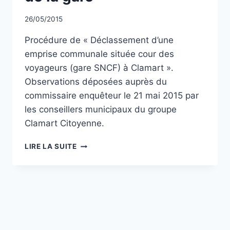
Par
26/05/2015
CCadminWP
Procédure de « Déclassement d’une
emprise communale située cour des
voyageurs (gare SNCF) à Clamart ».
Observations déposées auprès du
commissaire enquêteur le 21 mai 2015 par
les conseillers municipaux du groupe
Clamart Citoyenne.
OBSERVATIONS
LIRE LA SUITE
DE
CLAMART
CITOYENNE
SUR
LE
DÉCLASSEMENT
DE