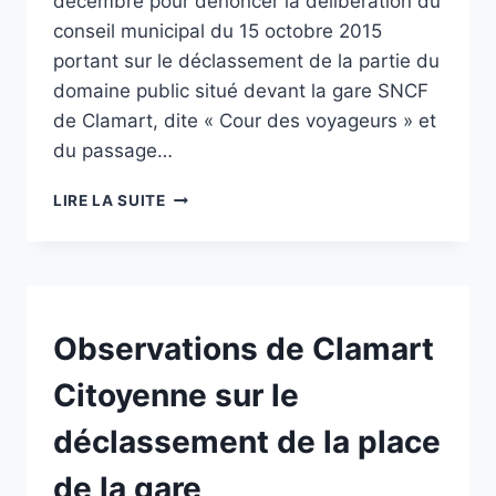
décembre pour dénoncer la délibération du
conseil municipal du 15 octobre 2015
portant sur le déclassement de la partie du
domaine public situé devant la gare SNCF
de Clamart, dite « Cour des voyageurs » et
du passage…
PLACE
LIRE LA SUITE
DE
LA
GARE
:
PLACE
DE
NON
Observations de Clamart
CLASSÉ
L’ACTION
CITOYENNE
Citoyenne sur le
déclassement de la place
de la gare