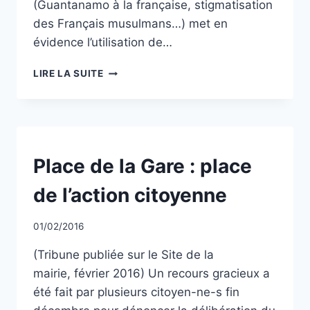
(Guantanamo à la française, stigmatisation
des Français musulmans…) met en
évidence l’utilisation de…
LA
LIRE LA SUITE
LETTRE
DE
CC
–
N°4
OCTOBRE
NON
Place de la Gare : place
CLASSÉ
2016
de l’action citoyenne
Par
01/02/2016
CCadminWP
(Tribune publiée sur le Site de la
mairie, février 2016) Un recours gracieux a
été fait par plusieurs citoyen-ne-s fin