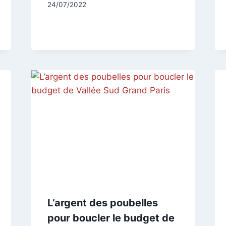
Par
24/07/2022
CCadminWP
L’argent des poubelles
pour boucler le budget de