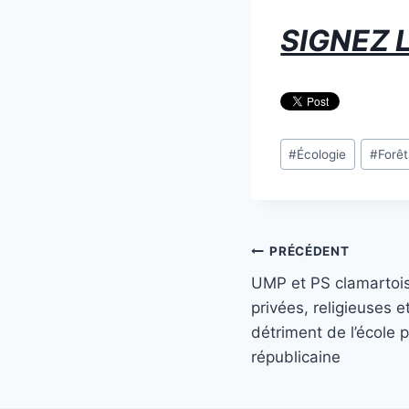
SIGNEZ 
Étiquettes
#
Écologie
#
Forêt
de
la
publication :
Navigation
PRÉCÉDENT
UMP et PS clamartois
de
privées, religieuses 
l’article
détriment de l’école p
républicaine