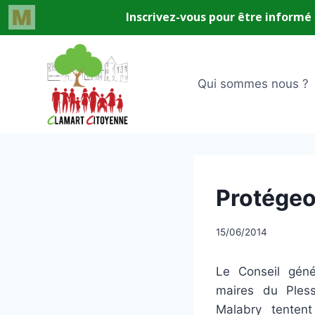
Aller
au
contenu
Qui sommes nous ?
UNCATEGORIZED
Protégeo
Par
15/06/2014
CCadminWP
Le Conseil gén
maires du Ples
Malabry tentent