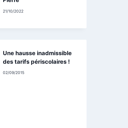
Pierre
Par
21/10/2022
CCadminWP
Une hausse inadmissible
des tarifs périscolaires !
Par
02/09/2015
CCadminWP