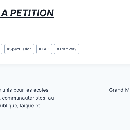
LA PETITION
#
Spéculation
#
TAC
#
Tramway
 unis pour les écoles
Grand Ma
et communautaristes, au
ublique, laïque et