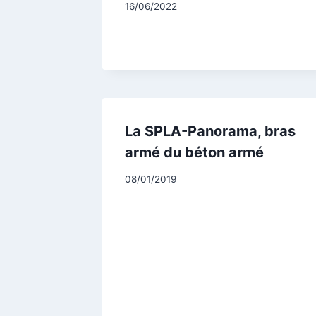
Par
16/06/2022
CCadminWP
La SPLA-Panorama, bras
armé du béton armé
Par
08/01/2019
CCadminWP