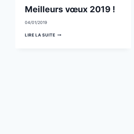
NON
Meilleurs vœux 2019 !
CLASSÉ
Par
04/01/2019
CCadminWP
MEILLEURS
LIRE LA SUITE
VŒUX
2019
!