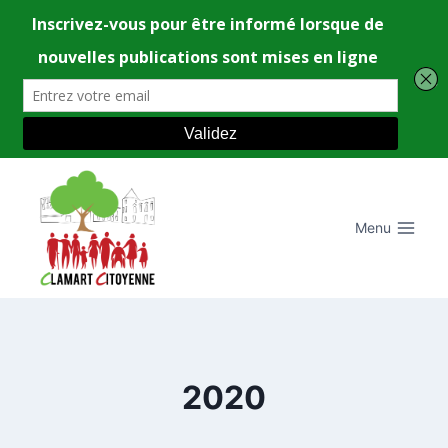
Aller
au
contenu
Menu
2020