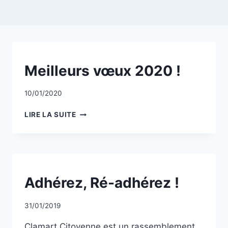
NON
Meilleurs vœux 2020 !
CLASSÉ
Par
10/01/2020
CCadminWP
MEILLEURS
LIRE LA SUITE
VŒUX
2020
!
NON
Adhérez, Ré-adhérez !
CLASSÉ
Par
31/01/2019
CCadminWP
Clamart Citoyenne est un rassemblement