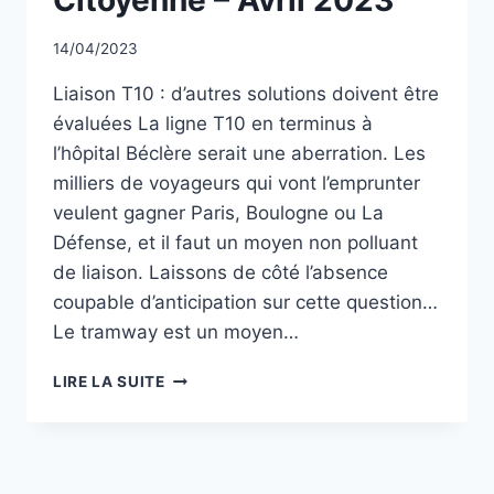
Par
14/04/2023
CCadminWP
Liaison T10 : d’autres solutions doivent être
évaluées La ligne T10 en terminus à
l’hôpital Béclère serait une aberration. Les
milliers de voyageurs qui vont l’emprunter
veulent gagner Paris, Boulogne ou La
Défense, et il faut un moyen non polluant
de liaison. Laissons de côté l’absence
coupable d’anticipation sur cette question…
Le tramway est un moyen…
TRIBUNE
LIRE LA SUITE
CLAMART
CITOYENNE
–
AVRIL
2023