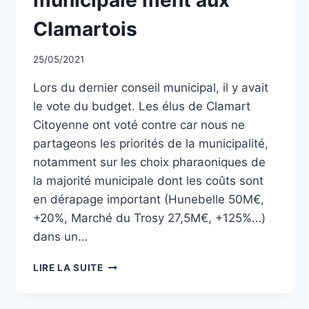
Clamartois
Par
25/05/2021
CCadminWP
Lors du dernier conseil municipal, il y avait
le vote du budget. Les élus de Clamart
Citoyenne ont voté contre car nous ne
partageons les priorités de la municipalité,
notamment sur les choix pharaoniques de
la majorité municipale dont les coûts sont
en dérapage important (Hunebelle 50M€,
+20%, Marché du Trosy 27,5M€, +125%…)
dans un…
QUAND
LIRE LA SUITE
LA
MAJORITÉ
MUNICIPALE