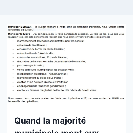
NON
Quand la majorité
CLASSÉ
municipale ment aux