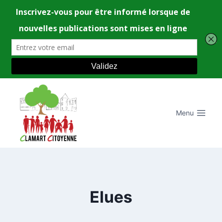
Aller
au
contenu
Menu
Elues