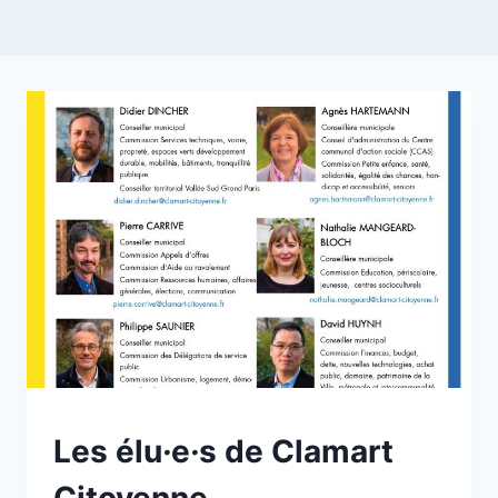
NON
Les élu
·
e
·
s de Clamart
CLASSÉ
Citoyenne