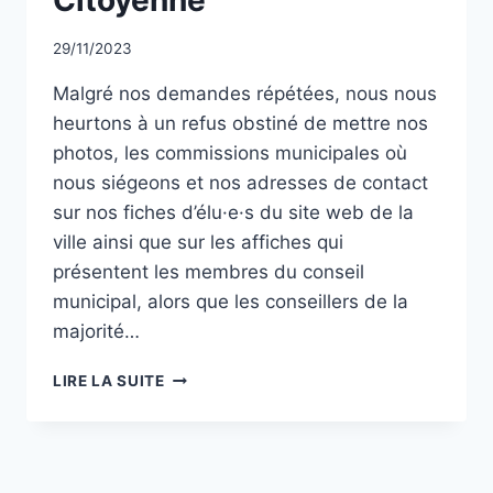
Par
29/11/2023
CCadminWP
Malgré nos demandes répétées, nous nous
heurtons à un refus obstiné de mettre nos
photos, les commissions municipales où
nous siégeons et nos adresses de contact
sur nos fiches d’élu·e·s du site web de la
ville ainsi que sur les affiches qui
présentent les membres du conseil
municipal, alors que les conseillers de la
majorité…
LES
LIRE LA SUITE
ÉLU·E·S
DE
CLAMART
CITOYENNE