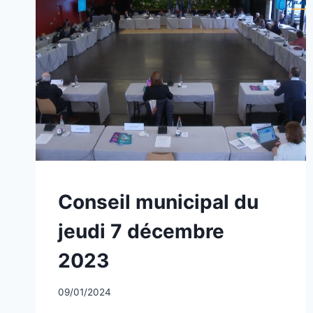
NON
Conseil municipal du
CLASSÉ
jeudi 7 décembre
2023
Par
09/01/2024
CCadminWP