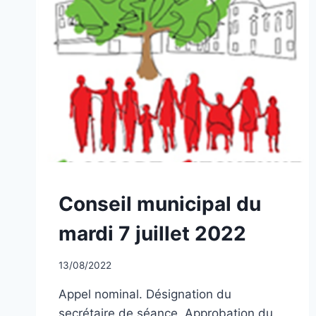
NON
Conseil municipal du
CLASSÉ
mardi 7 juillet 2022
Par
13/08/2022
CCadminWP
Appel nominal. Désignation du
secrétaire de séance. Approbation du