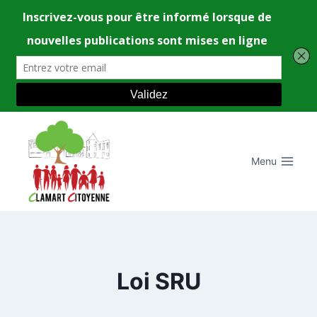
Aller
au
contenu
Menu
Loi SRU