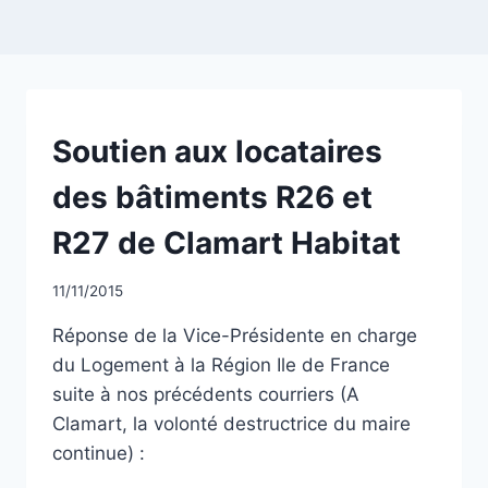
NON
Soutien aux locataires
CLASSÉ
des bâtiments R26 et
R27 de Clamart Habitat
Par
11/11/2015
CCadminWP
Réponse de la Vice-Présidente en charge
du Logement à la Région Ile de France
suite à nos précédents courriers (A
Clamart, la volonté destructrice du maire
continue) :