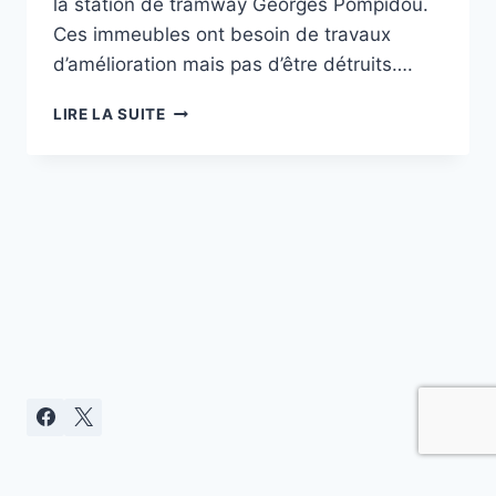
la station de tramway Georges Pompidou.
Ces immeubles ont besoin de travaux
d’amélioration mais pas d’être détruits….
A
LIRE LA SUITE
CLAMART,
LA
VOLONTÉ
DESTRUCTRICE
DU
MAIRE
CONTINUE
Politique de confidentialité