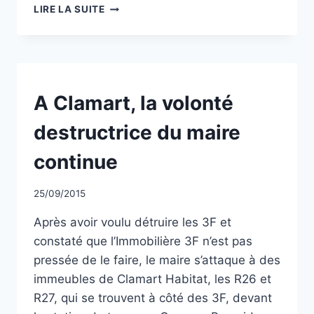
SOUTIEN
LIRE LA SUITE
AUX
LOCATAIRES
DES
BÂTIMENTS
R26
ET
NON
A Clamart, la volonté
CLASSÉ
R27
DE
destructrice du maire
CLAMART
HABITAT
continue
Par
25/09/2015
CCadminWP
Après avoir voulu détruire les 3F et
constaté que l’Immobilière 3F n’est pas
pressée de le faire, le maire s’attaque à des
immeubles de Clamart Habitat, les R26 et
R27, qui se trouvent à côté des 3F, devant