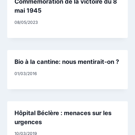
Commémoration de la victoire du 8
mai 1945
Par
08/05/2023
CCadminWP
Bio à la cantine: nous mentirait-on ?
Par
01/03/2016
CCadminWP
Hôpital Béclère : menaces sur les
urgences
Par
10/03/2019