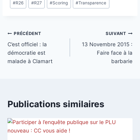
#
R26
#
R27
#
Scoring
#
Transparence
la
publication :
Navigation
PRÉCÉDENT
SUIVANT
C’est officiel : la
13 Novembre 2015 :
de
démocratie est
Faire face à la
l’article
malade à Clamart
barbarie
Publications similaires