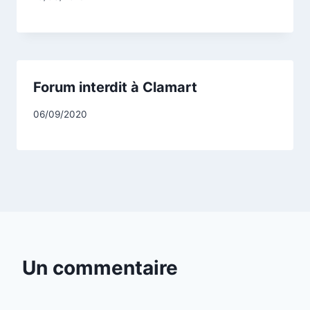
CCadminWP
Forum interdit à Clamart
Par
06/09/2020
CCadminWP
Un commentaire