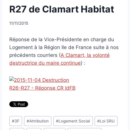
R27 de Clamart Habitat
Par
11/11/2015
CCadminWP
Réponse de la Vice-Présidente en charge du
Logement à la Région Ile de France suite à nos
précédents courriers (
A Clamart, la volonté
destructrice du maire continue
) :
Étiquettes
#
3F
#
Attribution
#
Logement Social
#
Loi SRU
de