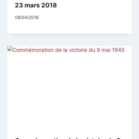
23 mars 2018
Par
08/04/2018
CCadminWP