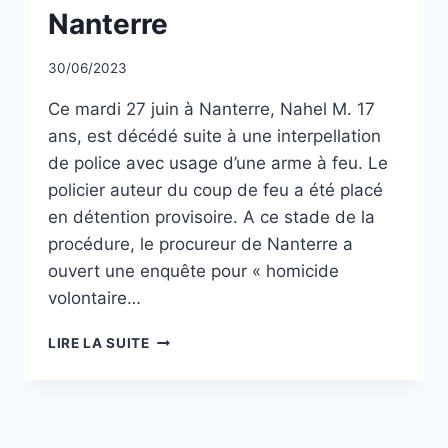
Nanterre
Par
30/06/2023
CCadminWP
Ce mardi 27 juin à Nanterre, Nahel M. 17
ans, est décédé suite à une interpellation
de police avec usage d’une arme à feu. Le
policier auteur du coup de feu a été placé
en détention provisoire. A ce stade de la
procédure, le procureur de Nanterre a
ouvert une enquête pour « homicide
volontaire…
CLAMART
LIRE LA SUITE
CITOYENNE
APPELLE
AU
CALME
SUITE