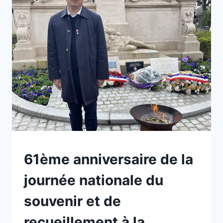
POUR
LA
FRANCE »
PENDANT
LA
GUERRE
D’ALGÉRIE
ET
LES
COMBATS
DU
MAROC
ET
DE
NON
61ème anniversaire de la
LA
CLASSÉ
TUNISIE
journée nationale du
souvenir et de
recueillement à la