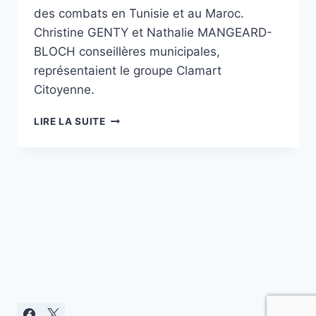
des combats en Tunisie et au Maroc.
Christine GENTY et Nathalie MANGEARD-
BLOCH conseillères municipales,
représentaient le groupe Clamart
Citoyenne.
COMMÉMORATION
LIRE LA SUITE
DU
60ÈME
ANNIVERSAIRE
DU
CESSEZ-
LE-
FEU
EN
ALGÉRIE