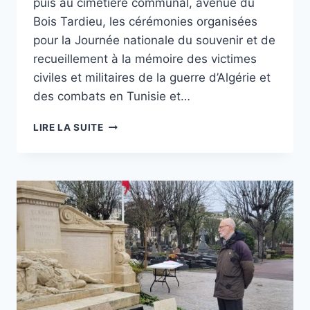
puis au cimetière communal, avenue du
Bois Tardieu, les cérémonies organisées
pour la Journée nationale du souvenir et de
recueillement à la mémoire des victimes
civiles et militaires de la guerre d’Algérie et
des combats en Tunisie et…
JOURNÉE
LIRE LA SUITE
NATIONALE
DU
SOUVENIR
ET
DE
RECUEILLEMENT
À
LA
MÉMOIRE
DES
VICTIMES
CIVILES