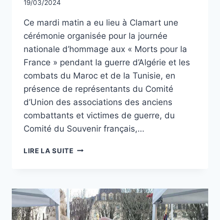
Par
19/03/2024
CCadminWP
Ce mardi matin a eu lieu à Clamart une
cérémonie organisée pour la journée
nationale d’hommage aux « Morts pour la
France » pendant la guerre d’Algérie et les
combats du Maroc et de la Tunisie, en
présence de représentants du Comité
d’Union des associations des anciens
combattants et victimes de guerre, du
Comité du Souvenir français,…
JOURNÉE
LIRE LA SUITE
NATIONALE
D’HOMMAGE
AUX
«
MORTS
POUR