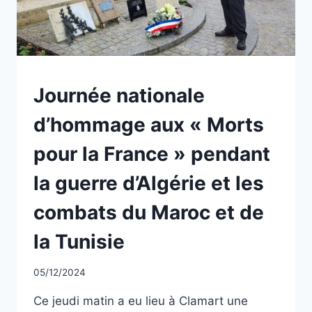
ET
MILITAIRES
DE
LA
GUERRE
D’ALGÉRIE
NON
Journée nationale
ET
CLASSÉ
DES
d’hommage aux « Morts
COMBATS
EN
pour la France » pendant
TUNISIE
ET
la guerre d’Algérie et les
AU
MAROC
combats du Maroc et de
la Tunisie
Par
05/12/2024
CCadminWP
Ce jeudi matin a eu lieu à Clamart une