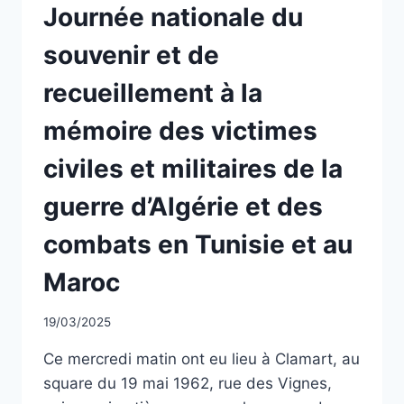
NON
Journée nationale du
LA
CLASSÉ
TUNISIE
souvenir et de
recueillement à la
mémoire des victimes
civiles et militaires de la
guerre d’Algérie et des
combats en Tunisie et au
Maroc
Par
19/03/2025
CCadminWP
Ce mercredi matin ont eu lieu à Clamart, au
square du 19 mai 1962, rue des Vignes,