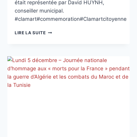
était représentée par David HUYNH,
conseiller municipal.
#clamart#commemoration#Clamartcitoyenne
61ÈME
LIRE LA SUITE
ANNIVERSAIRE
DE
LA
JOURNÉE
NATIONALE
DU
SOUVENIR
ET
DE
RECUEILLEMENT
À
LA
MÉMOIRE
DES
VICTIMES
CIVILES