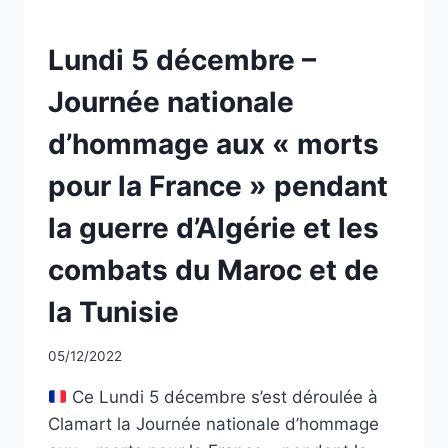
ET
MILITAIRES
NON
Lundi 5 décembre –
DE
CLASSÉ
LA
Journée nationale
GUERRE
D’ALGÉRIE,
d’hommage aux « morts
ET
DES
pour la France » pendant
COMBATS
EN
la guerre d’Algérie et les
TUNISIE
ET
combats du Maroc et de
AU
MAROC
la Tunisie
Par
05/12/2022
CCadminWP
Ce Lundi 5 décembre s’est déroulée à
Clamart la Journée nationale d’hommage