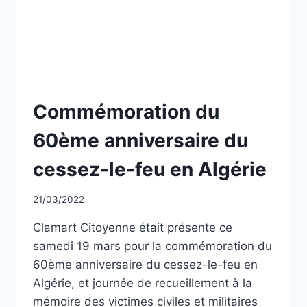
PENDANT
LA
GUERRE
D’ALGÉRIE
ET
LES
COMBATS
NON
Commémoration du
DU
CLASSÉ
MAROC
60ème anniversaire du
ET
DE
cessez-le-feu en Algérie
LA
TUNISIE
Par
21/03/2022
CCadminWP
Clamart Citoyenne était présente ce
samedi 19 mars pour la commémoration du
60ème anniversaire du cessez-le-feu en
Algérie, et journée de recueillement à la
mémoire des victimes civiles et militaires