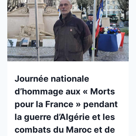
LA
FRANCE
»
PENDANT
LA
GUERRE
D’ALGÉRIE
ET
LES
COMBATS
DU
MAROC
NON
Journée nationale
ET
CLASSÉ
DE
d’hommage aux « Morts
LA
TUNISIE
pour la France » pendant
la guerre d’Algérie et les
combats du Maroc et de