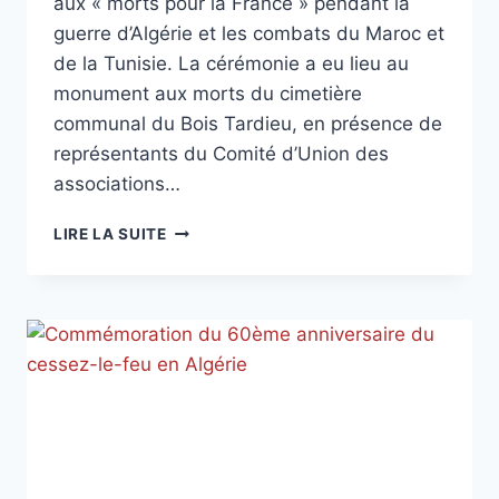
aux « morts pour la France » pendant la
guerre d’Algérie et les combats du Maroc et
de la Tunisie. La cérémonie a eu lieu au
monument aux morts du cimetière
communal du Bois Tardieu, en présence de
représentants du Comité d’Union des
associations…
LUNDI
LIRE LA SUITE
5
DÉCEMBRE
–
JOURNÉE
NATIONALE
D’HOMMAGE
AUX
« MORTS
POUR
LA
FRANCE »