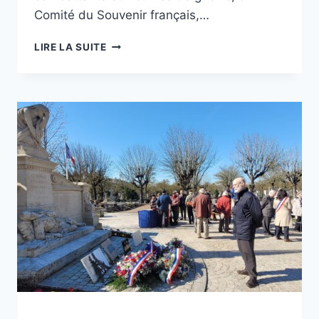
Comité du Souvenir français,…
JOURNÉE
LIRE LA SUITE
NATIONALE
D’HOMMAGE
AUX
« MORTS
POUR
LA
FRANCE »
PENDANT
LA
GUERRE
D’ALGÉRIE
ET
LES
COMBATS
DU
MAROC
ET
DE