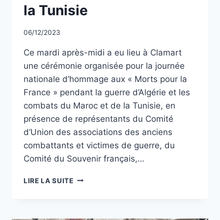
la Tunisie
Par
06/12/2023
CCadminWP
Ce mardi après-midi a eu lieu à Clamart
une cérémonie organisée pour la journée
nationale d’hommage aux « Morts pour la
France » pendant la guerre d’Algérie et les
combats du Maroc et de la Tunisie, en
présence de représentants du Comité
d’Union des associations des anciens
combattants et victimes de guerre, du
Comité du Souvenir français,…
JOURNÉE
LIRE LA SUITE
NATIONALE
D’HOMMAGE
AUX
« MORTS