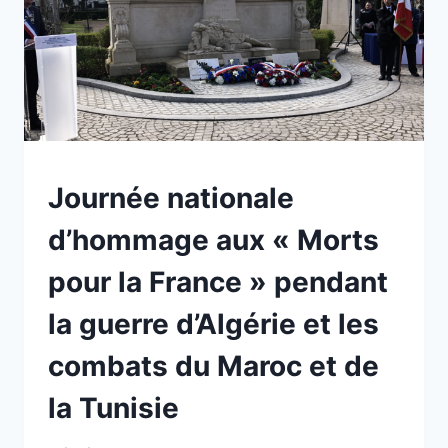
GUERRE
D’ALGÉRIE
ET
LES
COMBATS
DU
MAROC
ET
DE
NON
Journée nationale
LA
CLASSÉ
TUNISIE
d’hommage aux « Morts
pour la France » pendant
la guerre d’Algérie et les
combats du Maroc et de
la Tunisie