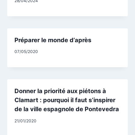
Par
28/04/2024
CCadminWP
Préparer le monde d’après
Par
07/05/2020
CCadminWP
Donner la priorité aux piétons à
Clamart : pourquoi il faut s’inspirer
de la ville espagnole de Pontevedra
Par
21/01/2020
CCadminWP