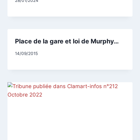
Par
28/01/2024
CCadminWP
Place de la gare et loi de Murphy…
Par
14/09/2015
CCadminWP