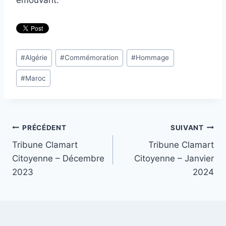
Étiquettes
#
Algérie
#
Commémoration
#
Hommage
de
#
Maroc
la
publication :
Navigation
PRÉCÉDENT
SUIVANT
Tribune Clamart
Tribune Clamart
de
Citoyenne – Décembre
Citoyenne – Janvier
l’article
2023
2024