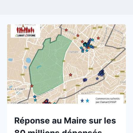
NON
Réponse au Maire sur les
CLASSÉ
80 millions dépensés