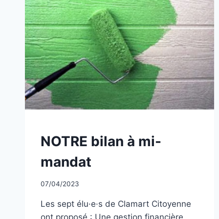
NON
NOTRE bilan à mi-
CLASSÉ
mandat
Par
07/04/2023
CCadminWP
Les sept élu·e·s de Clamart Citoyenne
ont proposé : Une gestion financière