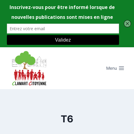
Aller
au
contenu
Menu
T6