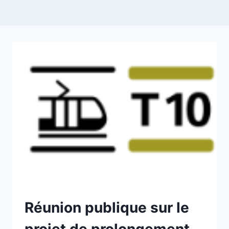
NON
Réunion publique sur le
CLASSÉ
projet de prolongement