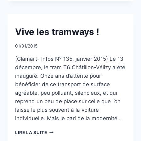
SUR
LE
PROJET
DE
PROLONGEMENT
NON
Vive les tramways !
CLASSÉ
DU
T10
Par
01/01/2015
CCadminWP
(Clamart- Infos N° 135, janvier 2015) Le 13
décembre, le tram T6 Châtillon-Vélizy a été
inauguré. Onze ans d’attente pour
bénéficier de ce transport de surface
agréable, peu polluant, silencieux, et qui
reprend un peu de place sur celle que l’on
laisse le plus souvent à la voiture
individuelle. Mais le pari de la modernité…
VIVE
LIRE LA SUITE
LES