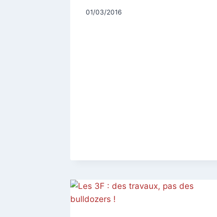
Par
01/03/2016
CCadminWP