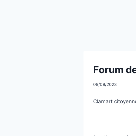
UNCATEGORIZED
Forum de
Par
09/09/2023
CCadminWP
Clamart citoyenn