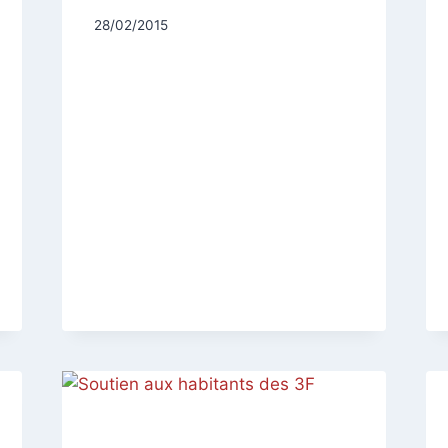
Par
28/02/2015
CCadminWP