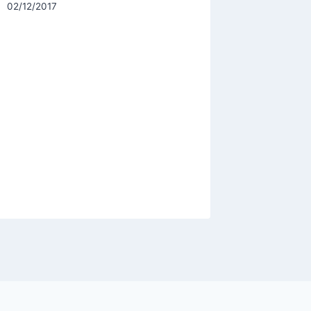
Par
02/12/2017
CCadminWP