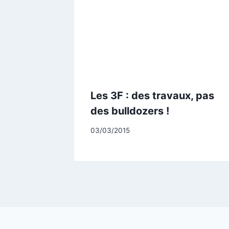
Les 3F : des travaux, pas
des bulldozers !
Par
03/03/2015
CCadminWP