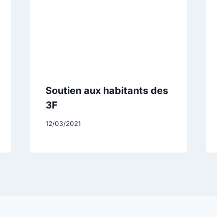
Soutien aux habitants des
3F
Par
12/03/2021
CCadminWP