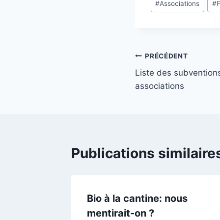
#
Associations
#
de
la
publication :
Navigation
PRÉCÉDENT
Liste des subvention
de
associations
l’article
Publications similaire
Bio à la cantine: nous
mentirait-on ?