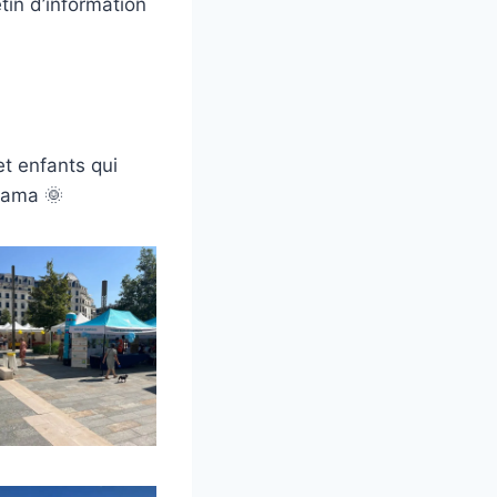
tin d’information
et enfants qui
orama 🌞