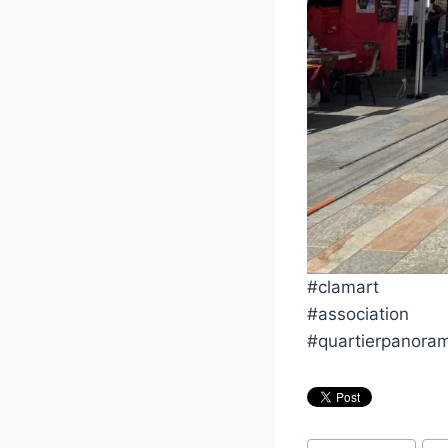
#clamart
#association
#quartierpanora
Étiquettes