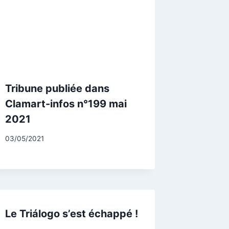
Tribune publiée dans
Clamart-infos n°199 mai
2021
Par
03/05/2021
CCadminWP
Le Triálogo s’est échappé !