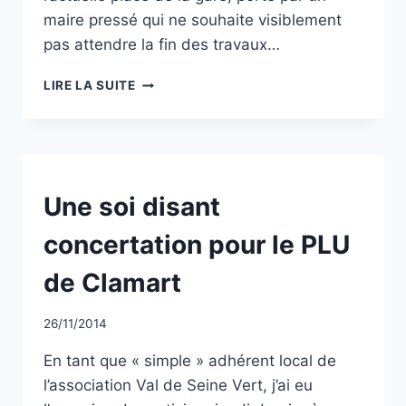
maire pressé qui ne souhaite visiblement
pas attendre la fin des travaux…
LE
LIRE LA SUITE
PROJET
GARE
:
INCOHÉRENCE
ET
ABSENCE
NON
Une soi disant
CLASSÉ
DE
CONCERTATION
concertation pour le PLU
de Clamart
Par
26/11/2014
CCadminWP
En tant que « simple » adhérent local de
l’association Val de Seine Vert, j’ai eu