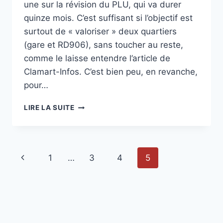
une sur la révision du PLU, qui va durer
quinze mois. C’est suffisant si l’objectif est
surtout de « valoriser » deux quartiers
(gare et RD906), sans toucher au reste,
comme le laisse entendre l’article de
Clamart-Infos. C’est bien peu, en revanche,
pour…
UN
LIRE LA SUITE
PLU
DÉJÀ
PLIÉ
?
Navigation
Page
1
…
3
4
5
de
précédente
page