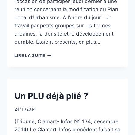
l’occasion de participer jeudi dernier à une
réunion concernant la modification du Plan
Local d’Urbanisme. A l’ordre du jour : un
travail par petits groupes sur les formes
urbaines, la densité et le développement
durable. Étaient présents, en plus…
UNE
LIRE LA SUITE
SOI
DISANT
CONCERTATION
POUR
LE
PLU
NON
Un PLU déjà plié ?
CLASSÉ
DE
CLAMART
Par
24/11/2014
CCadminWP
(Tribune, Clamart- Infos N° 134, décembre
2014) Le Clamart-Infos précédent faisait sa