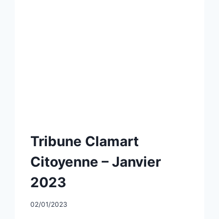
NON
Tribune Clamart
CLASSÉ
Citoyenne – Janvier
2023
Par
02/01/2023
CCadminWP