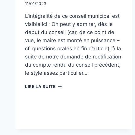
Par
11/01/2023
CCadminWP
L’intégralité de ce conseil municipal est
visible ici : On peut y admirer, dès le
début du conseil (car, de ce point de
vue, le maire est monté en puissance –
cf. questions orales en fin d’article), à la
suite de notre demande de rectification
du compte rendu du conseil précédent,
le style assez particulier…
CONSEIL
LIRE LA SUITE
MUNICIPAL
DU
MERCREDI
14
DÉCEMBRE
2022
–