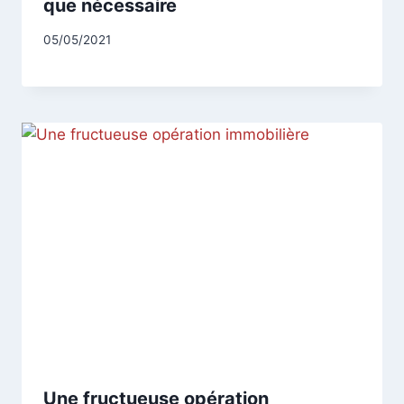
que nécessaire
Par
05/05/2021
CCadminWP
Une fructueuse opération