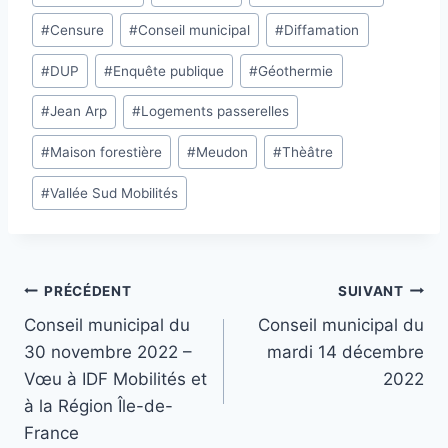
de
#
Censure
#
Conseil municipal
#
Diffamation
la
publication :
#
DUP
#
Enquête publique
#
Géothermie
#
Jean Arp
#
Logements passerelles
#
Maison forestière
#
Meudon
#
Thèâtre
#
Vallée Sud Mobilités
Navigation
PRÉCÉDENT
SUIVANT
Conseil municipal du
Conseil municipal du
de
30 novembre 2022 –
mardi 14 décembre
l’article
Vœu à IDF Mobilités et
2022
à la Région Île-de-
France