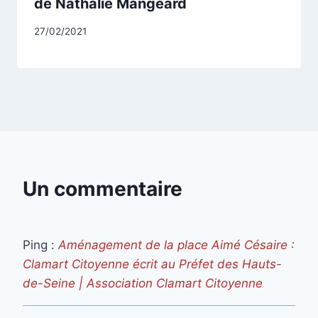
de Nathalie Mangeard
Par
27/02/2021
CCadminWP
Un commentaire
Ping :
Aménagement de la place Aimé Césaire :
Clamart Citoyenne écrit au Préfet des Hauts-
de-Seine | Association Clamart Citoyenne