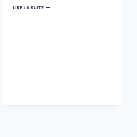
AU
LIRE LA SUITE
THÉÂTRE
JEAN
ARP,
«
LES
ÉPROUVÉS
»