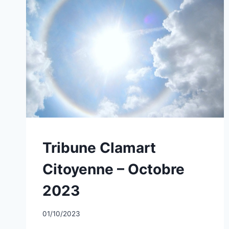
NON
Tribune Clamart
CLASSÉ
Citoyenne – Octobre
2023
Par
01/10/2023
CCadminWP