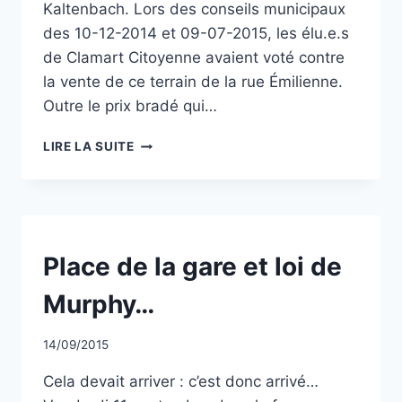
Kaltenbach. Lors des conseils municipaux
des 10-12-2014 et 09-07-2015, les élu.e.s
de Clamart Citoyenne avaient voté contre
la vente de ce terrain de la rue Émilienne.
Outre le prix bradé qui…
VENTE
LIRE LA SUITE
DU
TERRAIN
DES
ANCIENNES
SERRES
MUNICIPALES
NON
Place de la gare et loi de
CLASSÉ
:
LA
Murphy…
DÉLIBÉRATION
ANNULÉE
Par
14/09/2015
CCadminWP
Cela devait arriver : c’est donc arrivé…