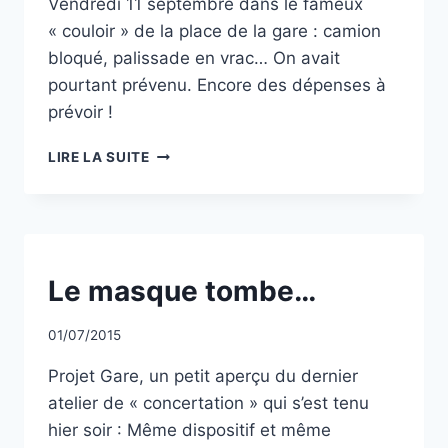
Vendredi 11 septembre dans le fameux
« couloir » de la place de la gare : camion
bloqué, palissade en vrac… On avait
pourtant prévenu. Encore des dépenses à
prévoir !
PLACE
LIRE LA SUITE
DE
LA
GARE
ET
LOI
DE
NON
Le masque tombe…
CLASSÉ
MURPHY…
Par
01/07/2015
CCadminWP
Projet Gare, un petit aperçu du dernier
atelier de « concertation » qui s’est tenu
hier soir : Même dispositif et même