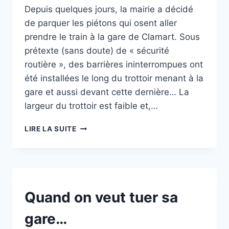
Depuis quelques jours, la mairie a décidé
de parquer les piétons qui osent aller
prendre le train à la gare de Clamart. Sous
prétexte (sans doute) de « sécurité
routière », des barrières ininterrompues ont
été installées le long du trottoir menant à la
gare et aussi devant cette dernière… La
largeur du trottoir est faible et,…
GARE
LIRE LA SUITE
DE
CLAMART
:
MAINTENANT,
LA
MAIRIE
NON
Quand on veut tuer sa
CLASSÉ
VEUT
PARQUER
gare…
LES