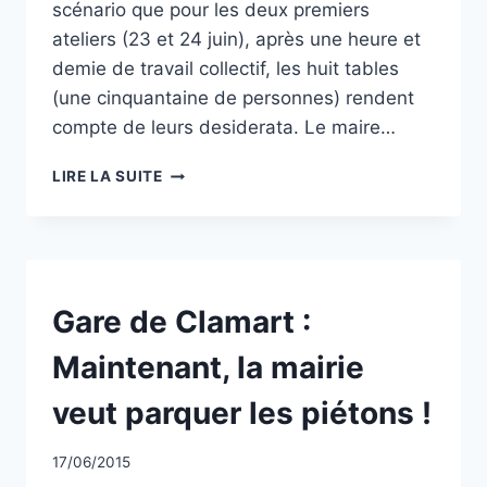
scénario que pour les deux premiers
ateliers (23 et 24 juin), après une heure et
demie de travail collectif, les huit tables
(une cinquantaine de personnes) rendent
compte de leurs desiderata. Le maire…
LE
LIRE LA SUITE
MASQUE
TOMBE…
NON
Gare de Clamart :
CLASSÉ
Maintenant, la mairie
veut parquer les piétons !
Par
17/06/2015
CCadminWP