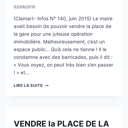
PIÉTONS
Par
02/06/2015
!
CCadminWP
(Clamart- Infos N° 140, juin 2015) Le maire
avait besoin de pouvoir vendre la place de
la gare pour une juteuse opération
immobilière. Malheureusement, c’est un
espace public… Qu’à cela ne tienne ! Il le
condamne avec des barricades, puis il dit :
« Vous voyez, on peut très bien s’en passer
! » et…
QUAND
LIRE LA SUITE
ON
VEUT
TUER
SA
GARE…
NON
VENDRE la PLACE DE LA
CLASSÉ