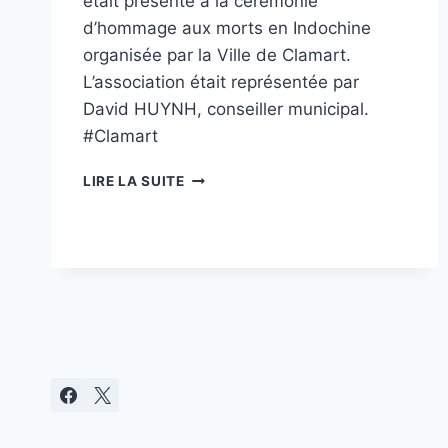
était présente à la cérémonie
d’hommage aux morts en Indochine
organisée par la Ville de Clamart.
L’association était représentée par
David HUYNH, conseiller municipal.
#Clamart
HOMMAGE
LIRE LA SUITE
AUX
MORTS
EN
INDOCHINE