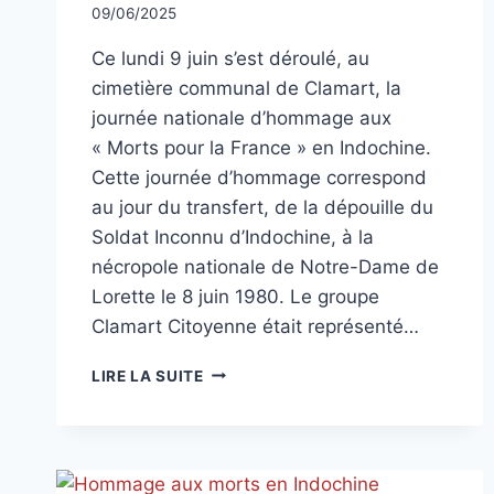
Par
09/06/2025
CCadminWP
Ce lundi 9 juin s’est déroulé, au
cimetière communal de Clamart, la
journée nationale d’hommage aux
« Morts pour la France » en Indochine.
Cette journée d’hommage correspond
au jour du transfert, de la dépouille du
Soldat Inconnu d’Indochine, à la
nécropole nationale de Notre-Dame de
Lorette le 8 juin 1980. Le groupe
Clamart Citoyenne était représenté…
JOURNÉE
LIRE LA SUITE
NATIONALE
D’HOMMAGE
AUX
« MORTS
POUR