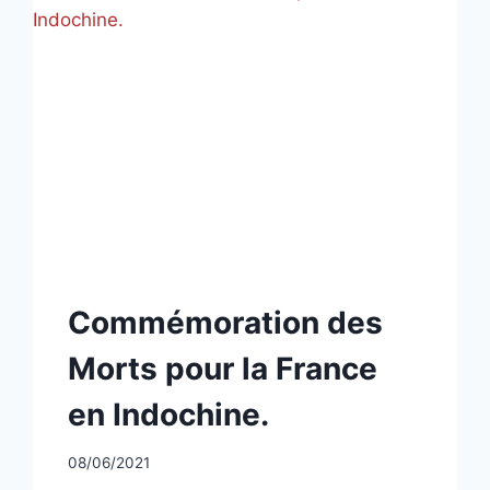
LA
FRANCE »
EN
INDOCHINE
NON
Commémoration des
CLASSÉ
Morts pour la France
en Indochine.
Par
08/06/2021
CCadminWP