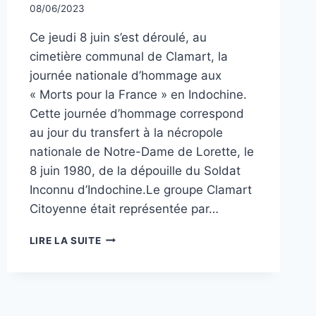
Par
08/06/2023
CCadminWP
Ce jeudi 8 juin s’est déroulé, au
cimetière communal de Clamart, la
journée nationale d’hommage aux
« Morts pour la France » en Indochine.
Cette journée d’hommage correspond
au jour du transfert à la nécropole
nationale de Notre-Dame de Lorette, le
8 juin 1980, de la dépouille du Soldat
Inconnu d’Indochine.Le groupe Clamart
Citoyenne était représentée par…
JOURNÉE
LIRE LA SUITE
NATIONALE
D’HOMMAGE
AUX
« MORTS
POUR