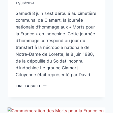
Par
17/06/2024
CCadminWP
Samedi 8 juin s’est déroulé au cimetière
communal de Clamart, la journée
nationale d’hommage aux « Morts pour
la France » en Indochine. Cette journée
d’hommage correspond au jour du
transfert à la nécropole nationale de
Notre-Dame de Lorette, le 8 juin 1980,
de la dépouille du Soldat Inconnu
d’Indochine.Le groupe Clamart
Citoyenne était représenté par David…
JOURNÉE
LIRE LA SUITE
NATIONALE
D’HOMMAGE
AUX
« MORTS
POUR