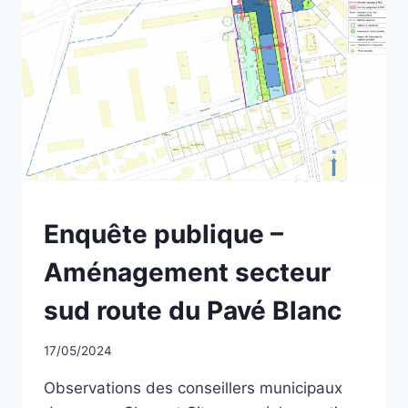
NON
Enquête publique –
CLASSÉ
Aménagement secteur
sud route du Pavé Blanc
Par
17/05/2024
CCadminWP
Observations des conseillers municipaux