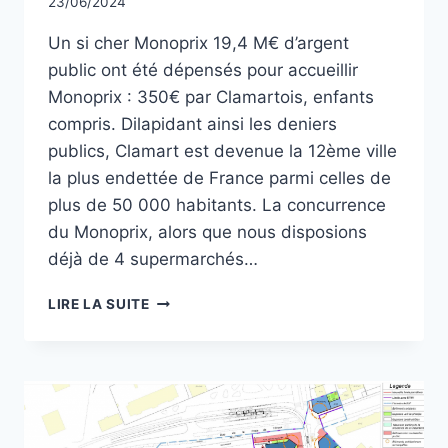
Par
23/06/2024
CCadminWP
Un si cher Monoprix 19,4 M€ d’argent
public ont été dépensés pour accueillir
Monoprix : 350€ par Clamartois, enfants
compris. Dilapidant ainsi les deniers
publics, Clamart est devenue la 12ème ville
la plus endettée de France parmi celles de
plus de 50 000 habitants. La concurrence
du Monoprix, alors que nous disposions
déjà de 4 supermarchés…
TRIBUNE
LIRE LA SUITE
DE
JUIN
2024