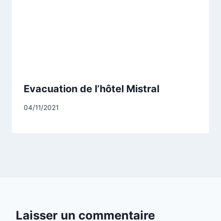
Evacuation de l’hôtel Mistral
Par
04/11/2021
CCadminWP
Laisser un commentaire