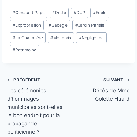
Étiquettes
#
Constant Pape
#
Dette
#
DUP
#
Ecole
de
#
Expropriation
#
Gabegie
#
Jardin Parisie
la
publication :
#
La Chaumière
#
Monoprix
#
Négligence
#
Patrimoine
Navigation
PRÉCÉDENT
SUIVANT
Les cérémonies
Décès de Mme
de
d’hommages
Colette Huard
l’article
municipales sont-elles
le bon endroit pour la
propagande
politicienne ?