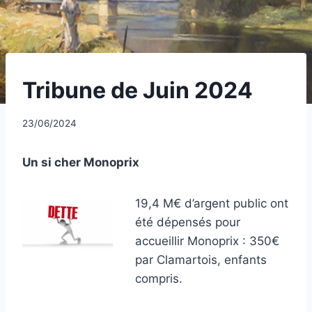
UNCATEGORIZED
Tribune de Juin 2024
Par
23/06/2024
CCadminWP
Un si cher Monoprix
19,4 M€ d’argent public ont
été dépensés pour
accueillir Monoprix : 350€
par Clamartois, enfants
compris.