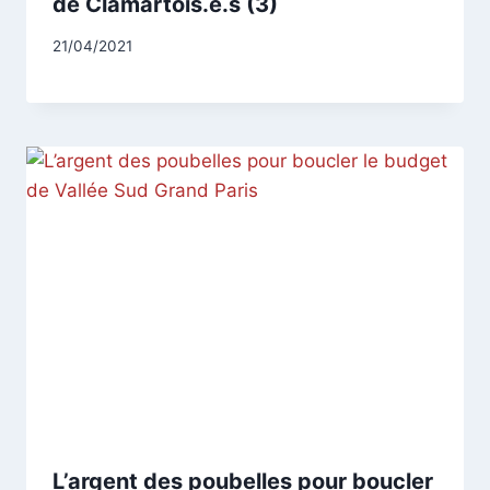
de Clamartois.e.s (3)
Par
21/04/2021
CCadminWP
L’argent des poubelles pour boucler