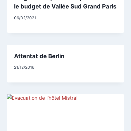
le budget de Vallée Sud Grand Paris
Par
06/02/2021
CCadminWP
Attentat de Berlin
Par
21/12/2016
CCadminWP