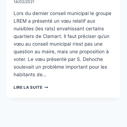
Par
14/02/2021
CCadminWP
Lors du dernier conseil municipal le groupe
LREM a présenté un vœu relatif aux
nuisibles (les rats) envahissant certains
quartiers de Clamart. Il faut préciser qu’un
vœu au conseil municipal n’est pas une
question au maire, mais une proposition à
voter. Le vœu présenté par S. Dehoche
soulevait un problème important pour les
habitants de…
AU
LIRE LA SUITE
CONSEIL
MUNICIPAL
DU
11
FÉVRIER
2021