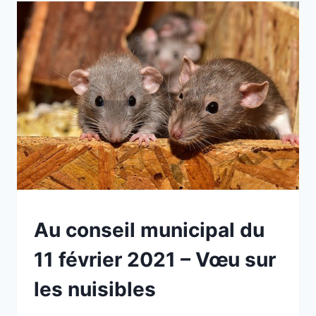
7
JUILLET
2022
NON
Au conseil municipal du
CLASSÉ
11 février 2021 – Vœu sur
les nuisibles