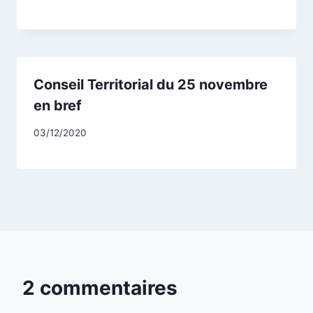
CCadminWP
Conseil Territorial du 25 novembre
en bref
Par
03/12/2020
CCadminWP
2 commentaires