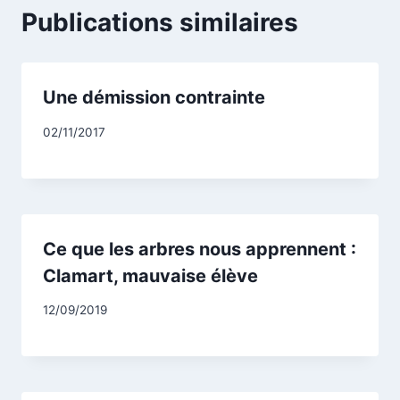
Publications similaires
Une démission contrainte
Par
02/11/2017
CCadminWP
Ce que les arbres nous apprennent :
Clamart, mauvaise élève
Par
12/09/2019
CCadminWP