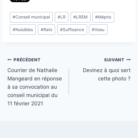
Étiquettes
#
Conseil municipal
#
LR
#
LREM
#
Mépris
de
#
Nuisibles
#
Rats
#
Suffisance
#
Voeu
la
publication :
Navigation
PRÉCÉDENT
SUIVANT
Courrier de Nathalie
Devinez à quoi sert
de
Mangeard en réponse
cette photo ?
l’article
à sa convocation au
conseil municipal du
11 février 2021