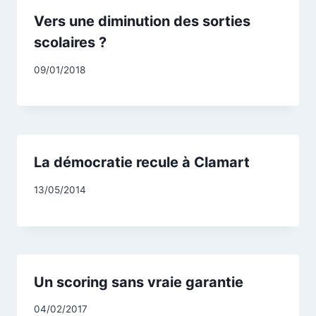
Vers une diminution des sorties
scolaires ?
Par
09/01/2018
CCadminWP
La démocratie recule à Clamart
Par
13/05/2014
CCadminWP
Un scoring sans vraie garantie
Par
04/02/2017