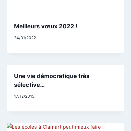
Meilleurs vœux 2022 !
Par
24/01/2022
CCadminWP
Une vie démocratique très
sélective…
Par
17/12/2015
CCadminWP