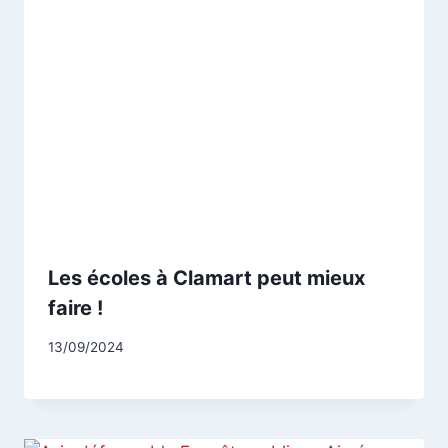
Les écoles à Clamart peut mieux
faire !
Par
13/09/2024
CCadminWP