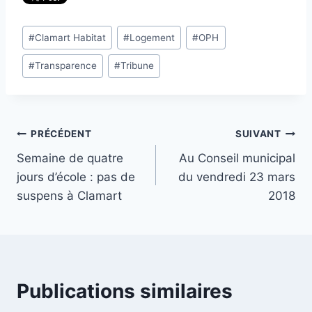
Étiquettes
#
Clamart Habitat
#
Logement
#
OPH
de
#
Transparence
#
Tribune
la
publication :
Navigation
PRÉCÉDENT
SUIVANT
Semaine de quatre
Au Conseil municipal
de
jours d’école : pas de
du vendredi 23 mars
l’article
suspens à Clamart
2018
Publications similaires