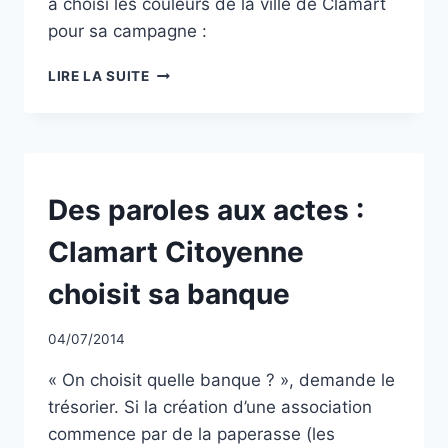
a choisi les couleurs de la ville de Clamart
pour sa campagne :
REMISE
LIRE LA SUITE
DES
KITS
DE
RENTRÉE
SCOLAIRE
À
NON
Des paroles aux actes :
CLASSÉ
CLAMART
Clamart Citoyenne
choisit sa banque
Par
04/07/2014
CCadminWP
« On choisit quelle banque ? », demande le
trésorier. Si la création d’une association
commence par de la paperasse (les