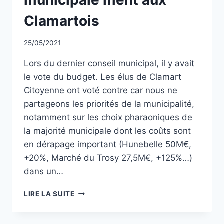
Clamartois
Par
25/05/2021
CCadminWP
Lors du dernier conseil municipal, il y avait
le vote du budget. Les élus de Clamart
Citoyenne ont voté contre car nous ne
partageons les priorités de la municipalité,
notamment sur les choix pharaoniques de
la majorité municipale dont les coûts sont
en dérapage important (Hunebelle 50M€,
+20%, Marché du Trosy 27,5M€, +125%…)
dans un…
QUAND
LIRE LA SUITE
LA
MAJORITÉ
MUNICIPALE