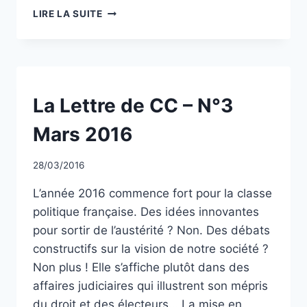
UNE
LIRE LA SUITE
MORALE
À
GÉOMÉTRIE
VARIABLE
NON
La Lettre de CC – N°3
CLASSÉ
Mars 2016
Par
28/03/2016
CCadminWP
L’année 2016 commence fort pour la classe
politique française. Des idées innovantes
pour sortir de l’austérité ? Non. Des débats
constructifs sur la vision de notre société ?
Non plus ! Elle s’affiche plutôt dans des
affaires judiciaires qui illustrent son mépris
du droit et des électeurs… La mise en