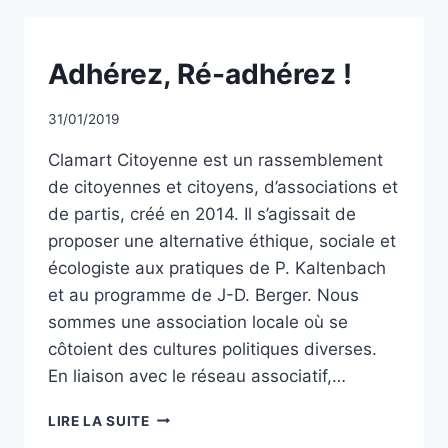
MENT
AUX
CLAMARTOIS
NON
Adhérez, Ré-adhérez !
CLASSÉ
Par
31/01/2019
CCadminWP
Clamart Citoyenne est un rassemblement
de citoyennes et citoyens, d’associations et
de partis, créé en 2014. Il s’agissait de
proposer une alternative éthique, sociale et
écologiste aux pratiques de P. Kaltenbach
et au programme de J-D. Berger. Nous
sommes une association locale où se
côtoient des cultures politiques diverses.
En liaison avec le réseau associatif,…
ADHÉREZ,
LIRE LA SUITE
RÉ-