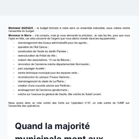
NON
Quand la majorité
CLASSÉ
municipale ment aux