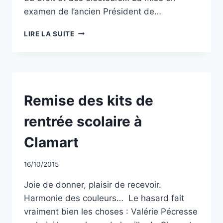
examen de l’ancien Président de…
LA
LIRE LA SUITE
LETTRE
DE
CC
–
N°3
MARS
NON
Remise des kits de
CLASSÉ
2016
rentrée scolaire à
Clamart
Par
16/10/2015
CCadminWP
Joie de donner, plaisir de recevoir.
Harmonie des couleurs… Le hasard fait
vraiment bien les choses : Valérie Pécresse