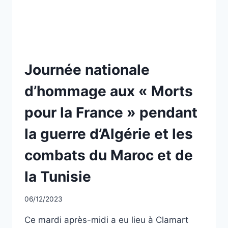
D’ALGÉRIE
ET
LES
COMBATS
DU
MAROC
NON
Journée nationale
ET
CLASSÉ
DE
d’hommage aux « Morts
LA
TUNISIE
pour la France » pendant
la guerre d’Algérie et les
combats du Maroc et de
la Tunisie
Par
06/12/2023
CCadminWP
Ce mardi après-midi a eu lieu à Clamart