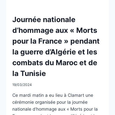
LA
GUERRE
D’ALGÉRIE
NON
Journée nationale
ET
CLASSÉ
DES
d’hommage aux « Morts
COMBATS
EN
pour la France » pendant
TUNISIE
ET
la guerre d’Algérie et les
AU
MAROC
combats du Maroc et de
la Tunisie
Par
19/03/2024
CCadminWP
Ce mardi matin a eu lieu à Clamart une
cérémonie organisée pour la journée
nationale d’hommage aux « Morts pour la