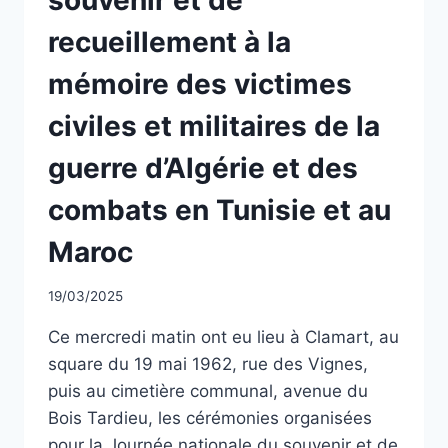
recueillement à la
mémoire des victimes
civiles et militaires de la
guerre d’Algérie et des
combats en Tunisie et au
Maroc
Par
19/03/2025
CCadminWP
Ce mercredi matin ont eu lieu à Clamart, au
square du 19 mai 1962, rue des Vignes,
puis au cimetière communal, avenue du
Bois Tardieu, les cérémonies organisées
pour la Journée nationale du souvenir et de