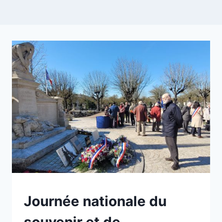
NON
Journée nationale du
CLASSÉ
souvenir et de