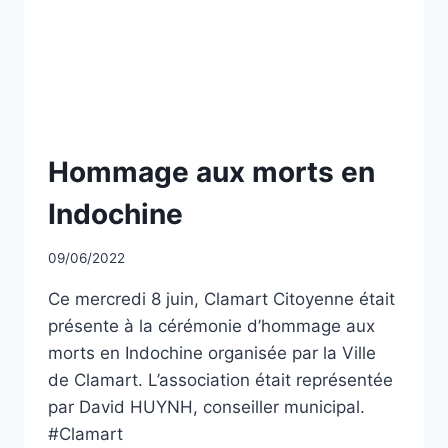
PENDANT
LA
GUERRE
D’ALGÉRIE
ET
LES
COMBATS
NON
Hommage aux morts en
DU
CLASSÉ
MAROC
Indochine
ET
DE
LA
Par
09/06/2022
TUNISIE
CCadminWP
Ce mercredi 8 juin, Clamart Citoyenne était
présente à la cérémonie d’hommage aux
morts en Indochine organisée par la Ville
de Clamart. L’association était représentée
par David HUYNH, conseiller municipal.
#Clamart