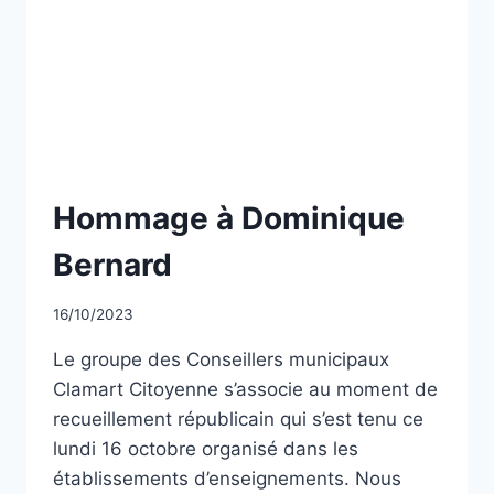
GUERRE
D’ALGÉRIE
ET
LES
COMBATS
DU
MAROC
ET
DE
NON
Hommage à Dominique
LA
CLASSÉ
TUNISIE
Bernard
Par
16/10/2023
CCadminWP
Le groupe des Conseillers municipaux
Clamart Citoyenne s’associe au moment de
recueillement républicain qui s’est tenu ce
lundi 16 octobre organisé dans les
établissements d’enseignements. Nous