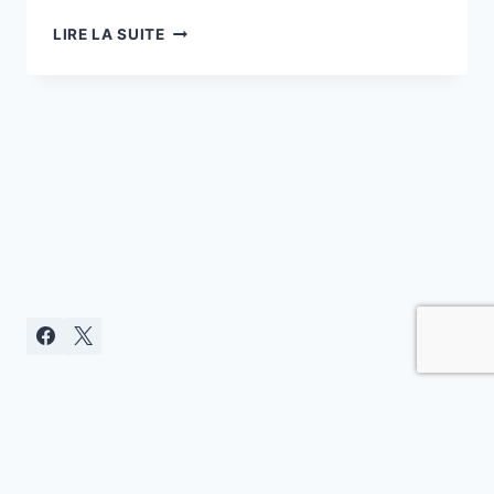
HOMMAGE
LIRE LA SUITE
AUX
MORTS
EN
INDOCHINE
Politique de confidentialité