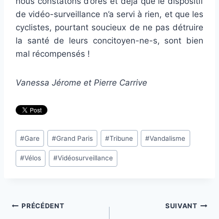
nous constatons d’ores et déjà que le dispositif
de vidéo-surveillance n’a servi à rien, et que les
cyclistes, pourtant soucieux de ne pas détruire
la santé de leurs concitoyen-ne-s, sont bien
mal récompensés !
Vanessa Jérome et Pierre Carrive
Étiquettes
#
Gare
#
Grand Paris
#
Tribune
#
Vandalisme
de
#
Vélos
#
Vidéosurveillance
la
publication :
Navigation
PRÉCÉDENT
SUIVANT