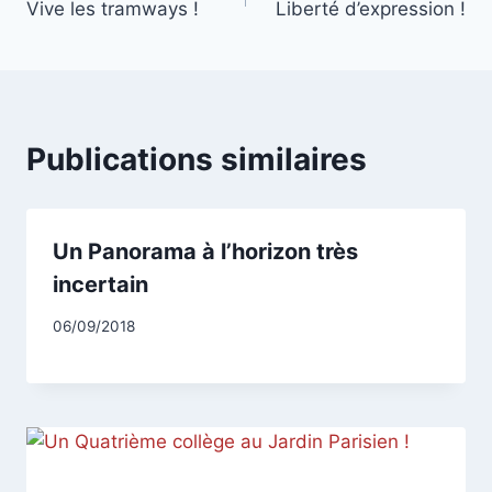
Vive les tramways !
Liberté d’expression !
de
l’article
Publications similaires
Un Panorama à l’horizon très
incertain
Par
06/09/2018
CCadminWP