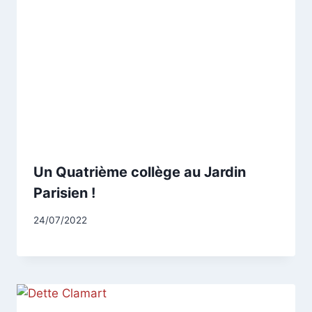
Un Quatrième collège au Jardin
Parisien !
Par
24/07/2022
CCadminWP