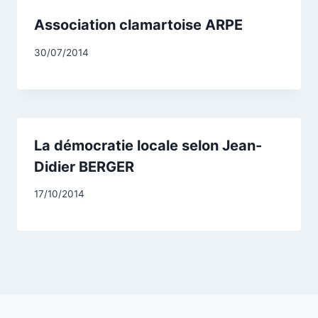
Association clamartoise ARPE
Par
30/07/2014
CCadminWP
La démocratie locale selon Jean-
Didier BERGER
Par
17/10/2014
CCadminWP