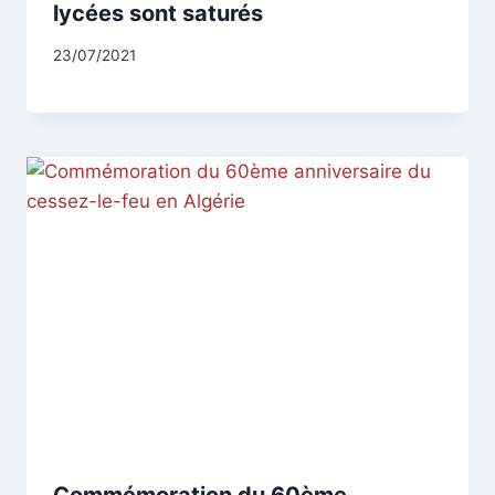
lycées sont saturés
Par
23/07/2021
CCadminWP
Commémoration du 60ème