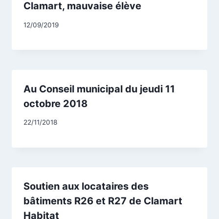
Clamart, mauvaise élève
Par
12/09/2019
CCadminWP
Au Conseil municipal du jeudi 11
octobre 2018
Par
22/11/2018
CCadminWP
Soutien aux locataires des
bâtiments R26 et R27 de Clamart
Habitat