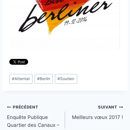
Étiquettes
#
Attentat
#
Berlin
#
Soutien
de
la
publication :
Navigation
PRÉCÉDENT
SUIVANT
Enquête Publique
Meilleurs vœux 2017 !
de
Quartier des Canaux –