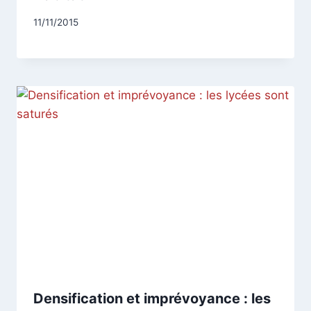
Par
11/11/2015
CCadminWP
Densification et imprévoyance : les