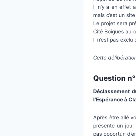
Il n’y a en effet 
mais c’est un sit
Le projet sera pr
Cité Boigues auro
Il n’est pas exclu
Cette délibératio
Question n°6
Déclassement du
l’Espérance à C
Après être allé v
présente un jour 
pas opportun d’em