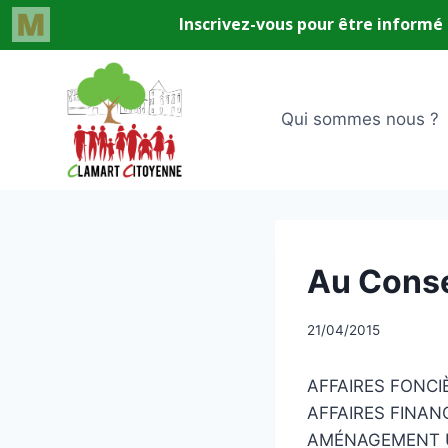
Aller
au
contenu
Qui sommes nous ?
UNCATEGORIZED
Au Consei
Par
21/04/2015
CCadminWP
AFFAIRES FONCI
AFFAIRES FINAN
AMÉNAGEMENT U