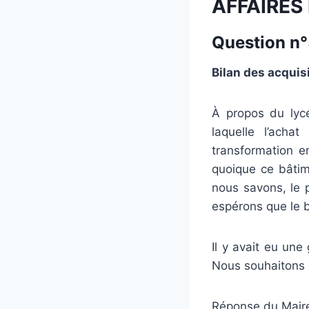
AFFAIRES
Question n°5
Bilan des acquis
À propos du lycé
laquelle l’acha
transformation en
quoique ce bâtim
nous savons, le p
espérons que le b
Il y avait eu une
Nous souhaitons q
Réponse du Maire