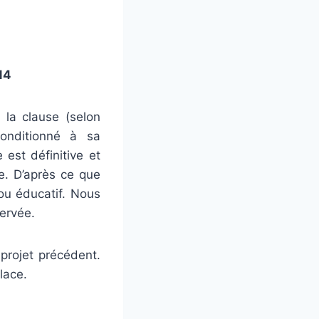
14
 la clause (selon
conditionné à sa
 est définitive et
e. D’après ce que
/ou éducatif. Nous
servée.
 projet précédent.
lace.