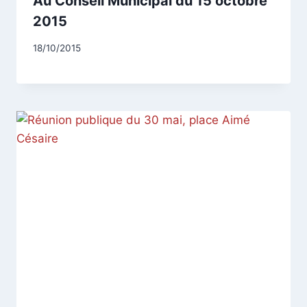
Au Conseil Municipal du 15 octobre
2015
Par
18/10/2015
CCadminWP