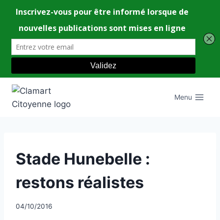
Aller
au
Menu
contenu
UNCATEGORIZED
Stade Hunebelle :
restons réalistes
Par
04/10/2016
CCadminWP