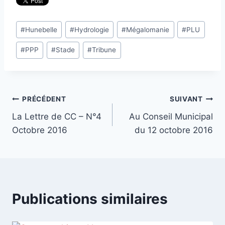
Étiquettes
#
Hunebelle
#
Hydrologie
#
Mégalomanie
#
PLU
de
#
PPP
#
Stade
#
Tribune
la
publication :
Navigation
PRÉCÉDENT
SUIVANT
La Lettre de CC – N°4
Au Conseil Municipal
de
Octobre 2016
du 12 octobre 2016
l’article
Publications similaires