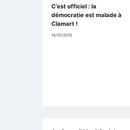
C’est officiel : la
démocratie est malade à
Clamart !
Par
14/10/2015
CCadminWP