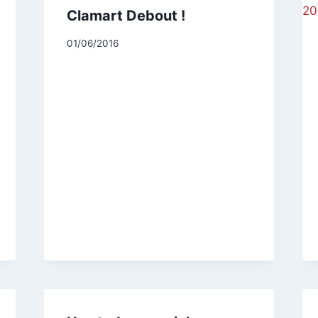
Clamart Debout !
Par
01/06/2016
CCadminWP