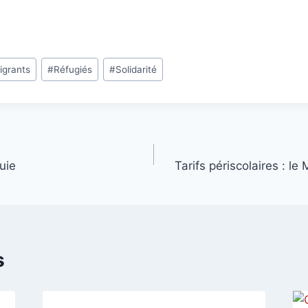
igrants
#
Réfugiés
#
Solidarité
uie
Tarifs périscolaires : le
s