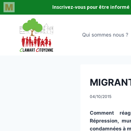
Aller
au
contenu
Qui sommes nous ?
UNCATEGORIZED
MIGRANT
Par
04/10/2015
CCadminWP
Comment réag
Répression, mu
condamnées à m