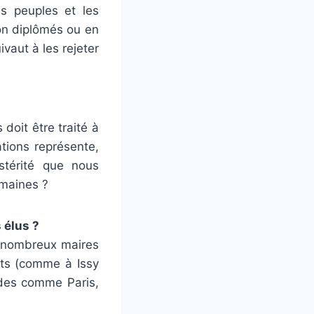
es peuples et les
on diplômés ou en
vaut à les rejeter
doit être traité à
ations représente,
ustérité que nous
umaines ?
 élus ?
e nombreux maires
nts (comme à Issy
ndes comme Paris,