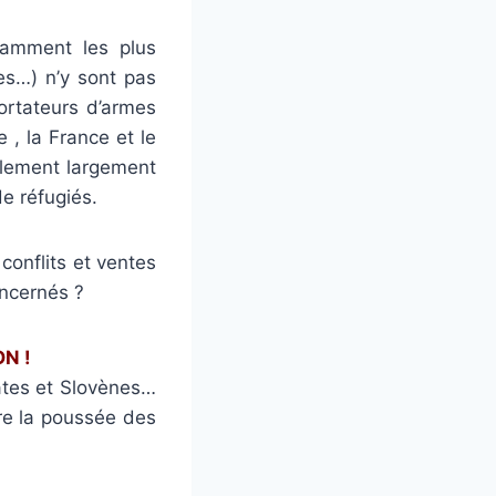
tamment les plus
les…) n’y sont pas
ortateurs d’armes
e , la France et le
alement largement
e réfugiés.
conflits et ventes
oncernés ?
ON !
oates et Slovènes…
tre la poussée des