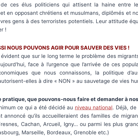
de ces élus politiciens qui attisent la haine entre l
nt et en opposant chrétiens et musulmans, diplômés et n
vres gens à des terroristes potentiels. Leur attitude équi
er !
I NOUS POUVONS AGIR POUR SAUVER DES VIES !
n évident que sur le long terme le problème des migrants 
ujourd’hui, face à l’urgence que l’arrivée de ces popul
économiques que nous connaissons, la politique d’a
autorisent-elles à dire « NON » au sauvetage de vies h
e pratique, que pouvons-nous faire et demander à nos
inimum ce qui a été décidé au
niveau national
. Déjà, d
annoncé qu’ils accueilleraient des familles de migra
Fresnes, Cachan, Arcueil, Igny… ou parmi les plus gra
rasbourg, Marseille, Bordeaux, Grenoble etc.)