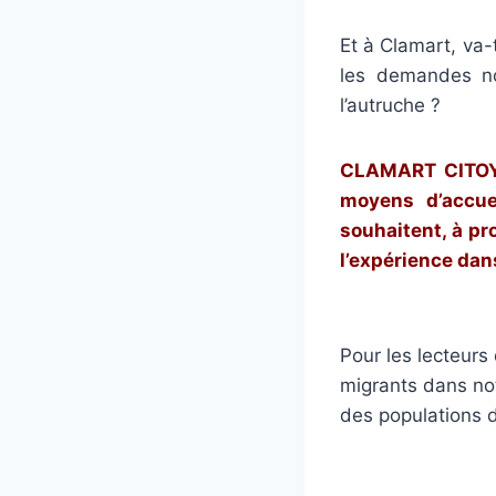
Et à Clamart, va-t
les demandes non
l’autruche ?
CLAMART CITOYE
moyens d’accuei
souhaitent, à pr
l’expérience dans
Pour les lecteurs 
migrants dans not
des populations d