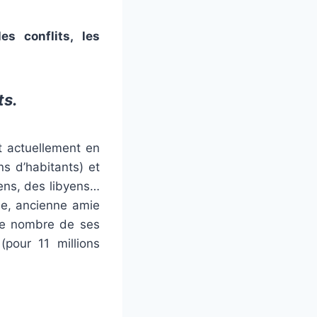
es conflits,
les
ts.
nt actuellement en
ns d’habitants) et
iens, des libyens…
de, ancienne amie
le nombre de ses
pour 11 millions