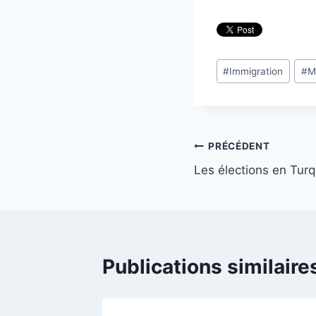
Étiquettes
#
Immigration
#
M
de
la
publication :
Navigation
PRÉCÉDENT
Les élections en Turq
de
l’article
Publications similaire