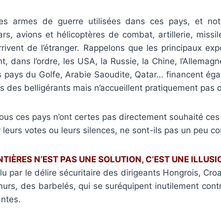
es armes de guerre utilisées dans ces pays, et no
ars, avions et hélicoptères de combat, artillerie, missi
rrivent de l’étranger. Rappelons que les principaux exp
t, dans l’ordre, les USA, la Russie, la Chine, l’Allemagn
 pays du Golfe, Arabie Saoudite, Qatar… financent ég
s des belligérants mais n’accueillent pratiquement pas d
ous ces pays n’ont certes pas directement souhaité ces 
 leurs votes ou leurs silences, ne sont-ils pas un peu c
TIÈRES N’EST PAS UNE SOLUTION, C’EST UNE ILLUSI
lu par le délire sécuritaire des dirigeants Hongrois, Cr
murs, des barbelés, qui se suréquipent inutilement con
antes.