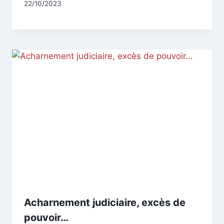
Par
22/10/2023
CCadminWP
Acharnement judiciaire, excès de
pouvoir…