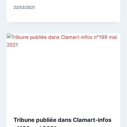
Par
22/03/2021
CCadminWP
Tribune publiée dans Clamart-infos