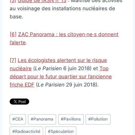
[5]
Guide de l’ASN n°15
: Maîtrise des activités
au voisinage des installations nucléaires de
base.
[6]
ZAC Panorama : les citoyen·ne·s donnent
l’alerte
.
[7]
Les écologistes alertent sur le risque
nucléaire
(
Le Parisien
6 juin 2018) et
Top
départ pour le futur quartier sur l’ancienne
friche EDF
(
Le Parisien
29 juin 2018).
Étiquettes
#
CEA
#
Panorama
#
Pavillons
#
Pollution
de
#
Radioactivité
#
Spéculation
la