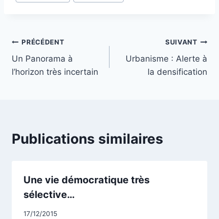
publication :
Navigation
PRÉCÉDENT
SUIVANT
Un Panorama à
Urbanisme : Alerte à
de
l’horizon très incertain
la densification
l’article
Publications similaires
Une vie démocratique très
sélective…
Par
17/12/2015