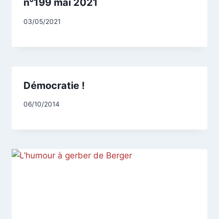
n°199 mai 2021
Par
03/05/2021
CCadminWP
Démocratie !
Par
06/10/2014
CCadminWP