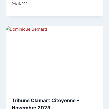
Par
04/11/2024
CCadminWP
Tribune Clamart Citoyenne –
Novembre 2023