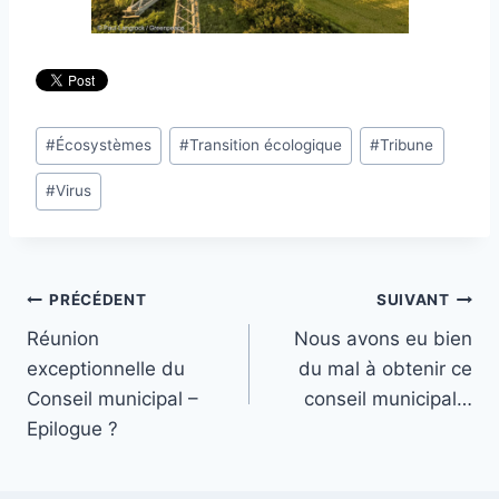
Étiquettes
#
Écosystèmes
#
Transition écologique
#
Tribune
de
#
Virus
la
publication :
Navigation
PRÉCÉDENT
SUIVANT
Réunion
Nous avons eu bien
de
exceptionnelle du
du mal à obtenir ce
l’article
Conseil municipal –
conseil municipal…
Epilogue ?