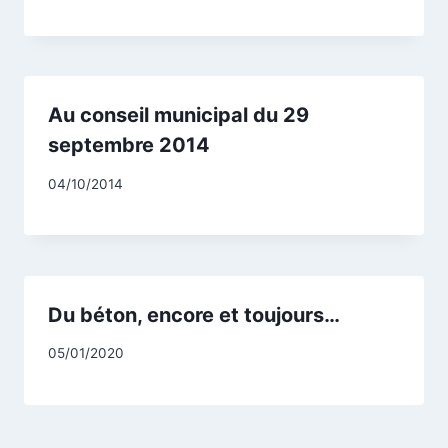
CCadminWP
Au conseil municipal du 29
septembre 2014
Par
04/10/2014
CCadminWP
Du béton, encore et toujours…
Par
05/01/2020
CCadminWP