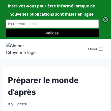
Aller
au
Menu
contenu
UNCATEGORIZED
Préparer le monde
d’après
Par
07/05/2020
CCadminWP