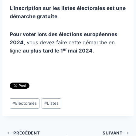
L’inscription sur les listes électorales est une
démarche gratuite
.
Pour voter lors des élections européennes
2024
, vous devez faire cette démarche en
er
ligne
au plus tard le 1
mai 2024
.
Étiquettes
#
Electorales
#
Listes
de
la
publication :
Navigation
PRÉCÉDENT
SUIVANT