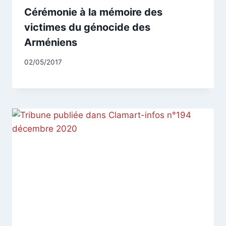
Cérémonie à la mémoire des
victimes du génocide des
Arméniens
Par
02/05/2017
CCadminWP