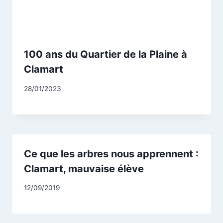
100 ans du Quartier de la Plaine à
Clamart
Par
28/01/2023
CCadminWP
Ce que les arbres nous apprennent :
Clamart, mauvaise élève
Par
12/09/2019
CCadminWP