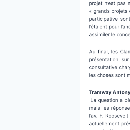
projet n’est pas
« grands projets
participative so
l’étaient pour l’
assimiler le conc
Au final, les Cla
présentation, su
consultative char
les choses sont
Tramway Antony
La question a bi
mais les réponse
l’av. F. Roosevel
actuellement pré