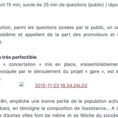
nt 15 min, suivie de 25 min de questions (public) / ré
union, parmi les questions posées par le public, un 
roblème et appellent de la part des promoteurs et 
s.
n
très perfectible
e « concertation » mis en place, vraisemblableme
rovoquée par le déroulement du projet « gare », est e
.
, 18H, empêche une bonne partie de la population act
ébats, en témoigne la composition de l’assistance… A 
 d’autres villes font de même et se félicite du succè