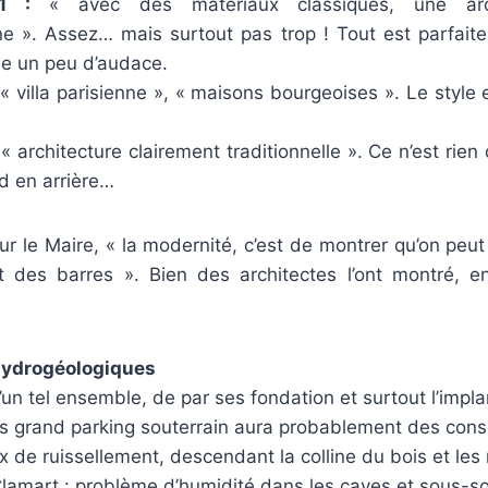
1 :
« avec des matériaux classiques, une arch
e ». Assez… mais surtout pas trop ! Tout est parfait
e un peu d’audace.
« villa parisienne », « maisons bourgeoises ». Le style e
« architecture clairement traditionnelle ». Ce n’est rien 
d en arrière…
pour le Maire, « la modernité, c’est de montrer qu’on peut
 des barres ». Bien des architectes l’ont montré, e
ydrogéologiques
’un tel ensemble, de par ses fondation et surtout l’impla
rès grand parking souterrain aura probablement des con
 de ruissellement, descendant la colline du bois et les 
lamart : problème d’humidité dans les caves et sous-sol