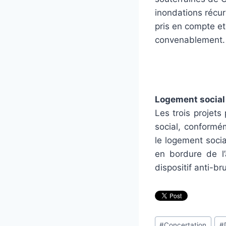
inondations récur
pris en compte et
convenablement.
Logement social 
Les trois projet
social, conformém
le logement soci
en bordure de l’
dispositif anti-b
Étiquettes
#
Concertation
#