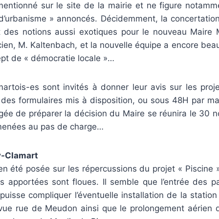
 mentionné sur le site de la mairie et ne figure notamm
 d’urbanisme » annoncés. Décidemment, la concertation
nt des notions aussi exotiques pour le nouveau Maire M
ancien, M. Kaltenbach, et la nouvelle équipe a encore bea
ept de « démocratie locale »…
martois-es sont invités à donner leur avis sur les proje
r des formulaires mis à disposition, ou sous 48H par ma
gée de préparer la décision du Maire se réunira le 30 
 menées au pas de charge…
-Clamart
en été posée sur les répercussions du projet « Piscine »
s apportées sont floues. Il semble que l’entrée des pa
t puisse compliquer l’éventuelle installation de la statio
vue rue de Meudon ainsi que le prolongement aérien de