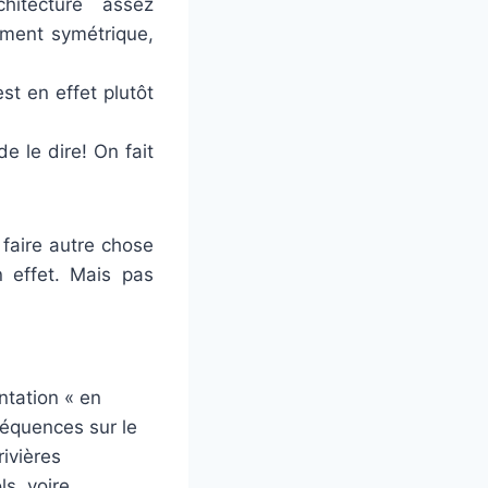
itecture assez
ement symétrique,
st en effet plutôt
de le dire! On fait
 faire autre chose
n effet. Mais pas
ntation « en
séquences sur le
rivières
s, voire