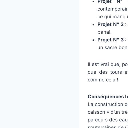
Projet N° 
contemporain
ce qui manqu
Projet N° 2 :
banal.
Projet N° 3 :
un sacré bon
Il est vrai que, 
que des tours et
comme cela !
Conséquences h
La construction d
caisson » d’un t
parcours des eaux
souterraines de C