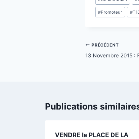
de
#
Promoteur
#
T1
la
publication :
Navigation
PRÉCÉDENT
13 Novembre 2015 : Fa
de
l’article
Publications similaire
VENDRE la PLACE DE LA