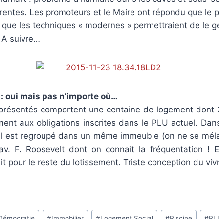
rentes. Les promoteurs et le Maire ont répondu que le 
 que les techniques « modernes » permettraient de le g
 A suivre…
: oui mais pas n’importe où…
s présentés comportent une centaine de logement don
ent aux obligations inscrites dans le PLU actuel. Dans
al est regroupé dans un même immeuble (on ne se méla
av. F. Roosevelt dont on connaît la fréquentation ! E
ruit pour le reste du lotissement. Triste conception du v
Démocratie
#
Immobilier
#
Logement Social
#
Piscine
#
PL