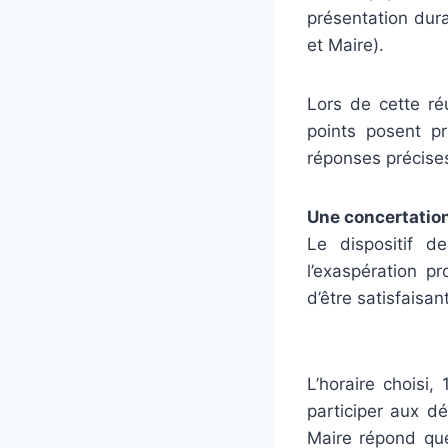
présentation dura
et Maire).
Lors de cette ré
points posent p
réponses précise
Une concertatio
Le dispositif d
l’exaspération p
d’être satisfaisant
L’horaire choisi
participer aux d
Maire répond que