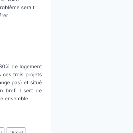
problème serait
érer
t 30% de logement
 ces trois projets
nge pas) et situé
n bref il sert de
ivre ensemble…
U
#
Projet