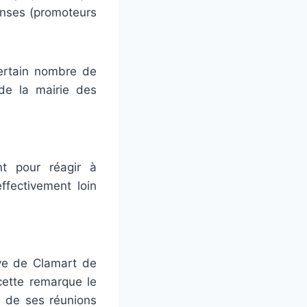
ponses (promoteurs
certain nombre de
de la mairie des
nt pour réagir à
ffectivement loin
ive de Clamart de
cette remarque le
s de ses réunions