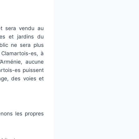
 et sera vendu au
tes et jardins du
blic ne sera plus
 Clamartois-es, à
’Arménie, aucune
artois-es puissent
age, des voies et
enons les propres